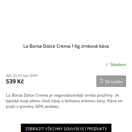
La Borsa Dolce Crema 1 Kg zrnková káva
✓ Skladem
Průměrné
hodnocení
481,25 Kč bez DPH
produktu
539 Kč
Do košíku
je
5,0
z
La Borsa Dolce Crema je nejprodávanější směsí pražírny. Je
5
typická svojí plnou chutí kávy a bohatou krémou kávy. Káva se
hvězdiček.
praží v poměru 60% arabiky...
ZOBRAZIT VŠECHNY SOUVISEJÍCÍ PRODUKTY