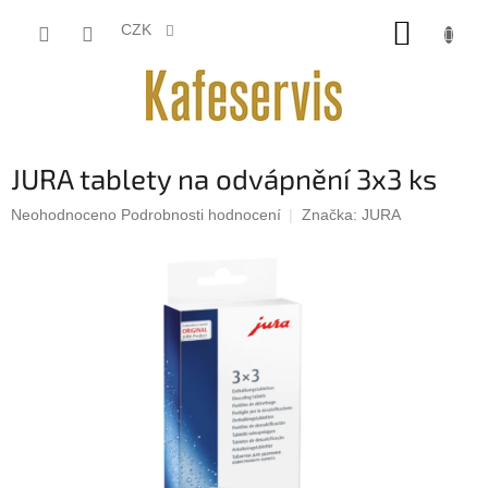
Přejít
NÁKUP
na
CZK
obsah
KOŠÍK
JURA tablety na odvápnění 3x3 ks
Průměrné
Neohodnoceno
Podrobnosti hodnocení
Značka:
JURA
hodnocení
produktu
je
0,0
z
5
hvězdiček.