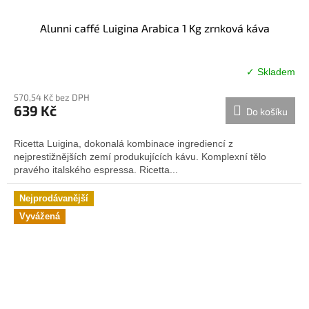
Alunni caffé Luigina Arabica 1 Kg zrnková káva
✓ Skladem
Průměrné
hodnocení
570,54 Kč bez DPH
produktu
639 Kč
Do košíku
je
5,0
z
Ricetta Luigina, dokonalá kombinace ingrediencí z
5
nejprestižnějších zemí produkujících kávu. Komplexní tělo
hvězdiček.
pravého italského espressa. Ricetta...
Nejprodávanější
Vyvážená