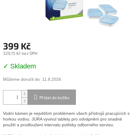
399 Kč
329,75 Kč bez DPH
Měrná
✓ Skladem
cena:
Můžeme doručit do:
11.8.2026
Přidat do košíku
Vodní kámen je největším problémem všech přístrojů pracujících s
horkou vodou. JURA vyvinul tablety pro odvápnění pro snadné
použití a prodloužení intervalu potřeby odborného servisu.