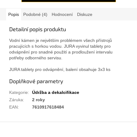
Popis
Podobné (4)
Hodnocení
Diskuze
Detailní popis produktu
Vodní kámen je největším problémem všech přístrojů
pracujících s horkou vodou. JURA vyvinul tablety pro
odvápnění pro snadné použití a prodloužení intervalu
potřeby odborného servisu.
JURA tablety pro odvápnění, balení obsahuje 3x3 ks
Doplňkové parametry
Kategorie
:
Údržba a dekalcifikace
Záruka
:
2 roky
EAN
:
7610917618484
Z
á