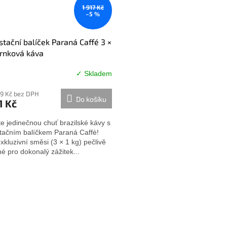
1 917 Kč
–5 %
tační balíček Paraná Caffé 3 ×
zrnková káva
✓ Skladem
89 Kč bez DPH
Do košíku
1 Kč
e jedinečnou chuť brazilské kávy s
tačním balíčkem Paraná Caffè!
exkluzivní směsi (3 × 1 kg) pečlivě
é pro dokonalý zážitek...
O
v
l
á
d
a