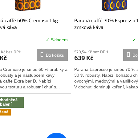
á caffé 60% Cremoso 1 kg
Paraná caffé 70% Espresso 1
vá káva
zrnková káva
✓ Skladem
✓ 
Průměrné
hodnocení
 Kč bez DPH
570,54 Kč bez DPH
produktu
Do košíku
Do
 Kč
639 Kč
je
5,0
à Cremoso je směs 60 % arabiky a
Paranà Espresso je směs 70 % a
z
robusty a je nástupcem kávy
30 % robusty. Nabízí bohatou ch
5
 caffe Extra bar D. Nabízí
ovocnými, medovými a vanilkový
hvězdiček.
ou texturu a robustní chuť s...
V dochuti dominují koření, kakao.
ýhodněné
balení
žená