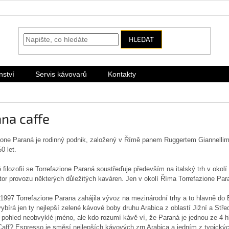
HLEDAT
nství
Servis kávovarů
Kontakty
na caffe
ione Paraná je rodinný podnik, založený v Římě panem Ruggertem Giannellim
50 let.
 filozofii se Torrefazione Paraná soustřeďuje především na italský trh v oko
tor provozu některých důležitých kaváren. Jen v okolí Říma Torrefazione Pa
1997 Torrefazione Parana zahájila vývoz na mezinárodní trhy a to hlavně do E
ybírá jen ty nejlepší zelené kávové boby druhu Arabica z oblastí Jižní a Stř
 pohled neobvyklé jméno, ale kdo rozumí kávě ví, že Paraná je jednou ze 4 hla
aff? Espresso je směsí nejlepších kávových zrn Arabica a jedním z typickýc