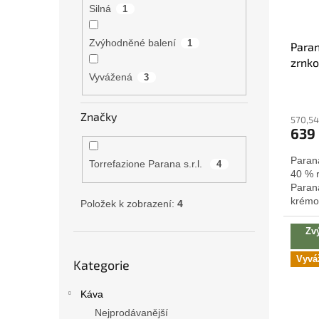
o
k
Silná
1
d
t
u
ů
Zvýhodněné balení
1
Paran
k
zrnko
t
Vyvážená
3
ů
Značky
570,54
639
Paran
Torrefazione Parana s.r.l.
4
40 % 
Paraná
krémov
Položek k zobrazení:
4
Zv
Přeskočit
Vyvá
Kategorie
kategorie
Káva
Nejprodávanější