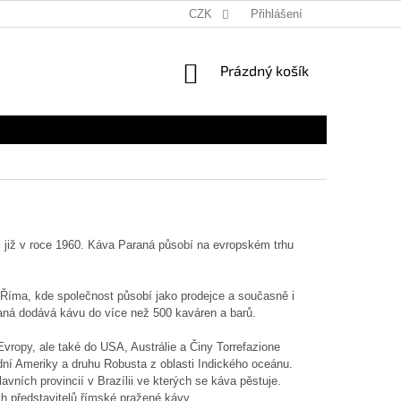
CZK
Přihlášení
NÁKUPNÍ
Prázdný košík
KOŠÍK
 již v roce 1960. Káva Paraná působí na evropském trhu
lí Říma, kde společnost působí jako prodejce a současně i
raná dodává kávu do více než 500 kaváren a barů.
vropy, ale také do USA, Austrálie a Činy Torrefazione
ední Ameriky a druhu Robusta z oblasti Indického oceánu.
vních provincií v Brazílii ve kterých se káva pěstuje.
h představitelů římské pražené kávy.