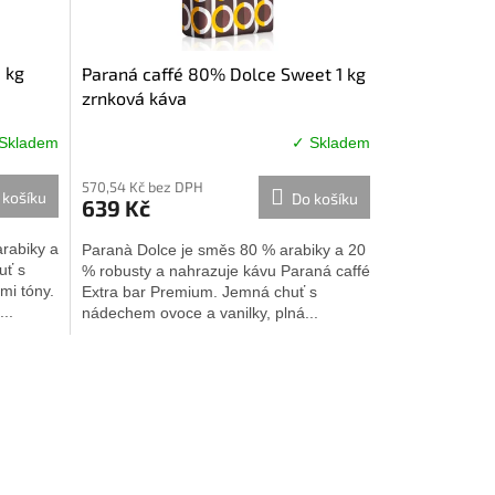
 kg
Paraná caffé 80% Dolce Sweet 1 kg
zrnková káva
Skladem
✓ Skladem
570,54 Kč bez DPH
 košíku
Do košíku
639 Kč
rabiky a
Paranà Dolce je směs 80 % arabiky a 20
uť s
% robusty a nahrazuje kávu Paraná caffé
mi tóny.
Extra bar Premium. Jemná chuť s
..
nádechem ovoce a vanilky, plná...