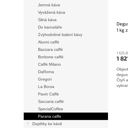
Jemná káva
Vyvážená káva
Silná káva
Degus
Do kanceláře
1 kg 
Zvýhodněné balení kávy
Alunni caffé
Bazzara caffé
1 625,
Borbone caffé
1 82
Caffé Milano
Objevt
DaRoma
degus
Gregori
Čtyři 
vybran
La Borsa
Pavin Caffé
Saccaria caffé
SpecialCoffee
Parana caffe
Doplňky ke kávě