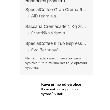
Hodnocení produktů
SpecialCoffee Gran Crema 6x1 Kg zrnková káva
AiD team a.s.
|
Hodnocení produktu je 5 z 5 hvězdiček.
Saccaria Cremacaffé 1 Kg zrnková káva
Františka Vrbová
|
Hodnocení produktu je 5 z 5 hvězdiček.
SpecialCoffee Il Tuo Espresso 1 Kg zrnková káva
Eva Beranová
|
Hodnocení produktu je 5 z 5 hvězdiček.
Nemám ráda kyselou kávu tak jsem
vybírala tuto a musím říct že je opravdu
výborná.
Káva přímo od výrobce
Kávu nakupuje přímo od
výrobců v Itálii
Z