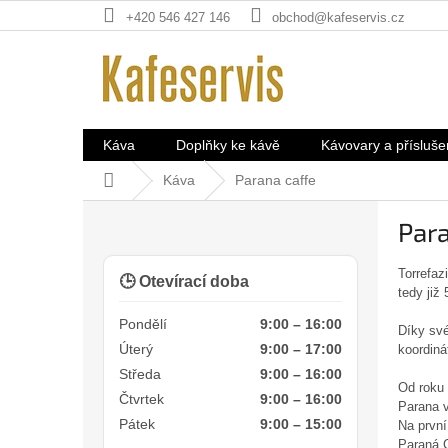
Přejít
+420 546 427 146
obchod@kafeservis.cz
na
obsah
Káva
Doplňky ke kávě
Kávovary a přísluše
Domů
Káva
Parana caffe
P
Para
o
s
t
Torrefaz
🕒 Otevírací doba
tedy již 
r
a
Pondělí
9:00 – 16:00
Díky své
n
Úterý
9:00 – 17:00
koordiná
n
Středa
9:00 – 16:00
í
Od roku 
Čtvrtek
9:00 – 16:00
p
Parana v
Pátek
9:00 – 15:00
Na první
a
Paraná C