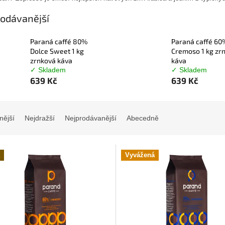
odávanější
Paraná caffé 80%
Paraná caffé 60
Dolce Sweet 1 kg
Cremoso 1 kg zr
zrnková káva
káva
✓ Skladem
✓ Skladem
639 Kč
639 Kč
nější
Nejdražší
Nejprodávanější
Abecedně
Vyvážená