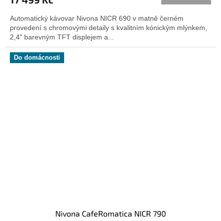
je
5,0
Automatický kávovar Nivona NICR 690 v matně černém
z
provedení s chromovými detaily s kvalitním kónickým mlýnkem,
5
2,4" barevným TFT displejem a...
hvězdiček.
Do domácnosti
Nivona CafeRomatica NICR 790