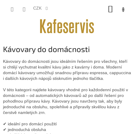
Přejít
NÁKUP
na
CZK
obsah
KOŠÍK
Kávovary do domácnosti
Kávovary do domácnosti jsou ideálním řešením pro všechny, kteří
si chtějí vychutnat kvalitní kávu jako z kavárny i doma. Moderní
domácí kávovary umožňují snadnou přípravu espressa, cappuccina
i dalších kávových nápojů stisknutím jednoho tlačítka.
V této kategorii najdete kávovary vhodné pro každodenní použití v
domácnosti – od automatických kávovarů až po další řešení pro
pohodlnou přípravu kávy. Kávovary jsou navrženy tak, aby byly
jednoduché na obsluhu, spolehlivé a připravily skvělou kávu z
čerstvě namletých zrn.
✔ ideální pro domácí použití
✔ jednoduchá obsluha