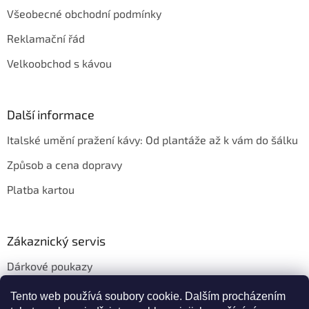
t
Všeobecné obchodní podmínky
í
Reklamační řád
Velkoobchod s kávou
Další informace
Italské umění pražení kávy: Od plantáže až k vám do šálku
Způsob a cena dopravy
Platba kartou
Zákaznický servis
Dárkové poukazy
Věrnostní slevy
Tento web používá soubory cookie. Dalším procházením