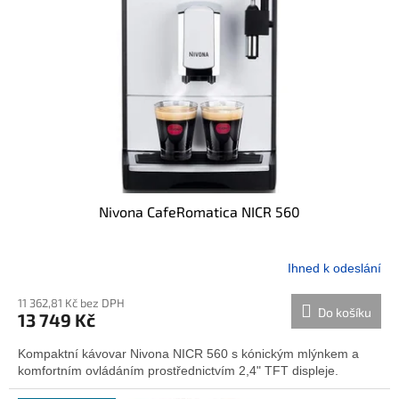
Nivona CafeRomatica NICR 560
Ihned k odeslání
Průměrné
hodnocení
11 362,81 Kč bez DPH
produktu
Do košíku
13 749 Kč
je
5,0
Kompaktní kávovar Nivona NICR 560 s kónickým mlýnkem a
z
komfortním ovládáním prostřednictvím 2,4" TFT displeje.
5
hvězdiček.