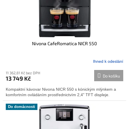
u
k
t
ů
Nivona CafeRomatica NICR 550
Ihned k odeslání
11 362,81 Kč bez DPH
Do košíku
13 749 Kč
Kompaktní kávovar Nivona NICR 550 s kónickým mlýnkem a
komfortním ovládáním prostřednictvím 2,4" TFT displeje.
Do domácnosti