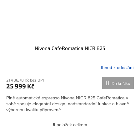
Nivona CafeRomatica NICR 825
Ihned k odeslání
21 486,78 Kč bez DPH
Do košíku
25 999 Kč
Plně automatické espresso Nivona NICR 825 CafeRomatica v
sobě spojuje elegantní design, nadstandardní funkce a hlavně
výbornou kvalitu připravené...
9
položek celkem
O
v
l