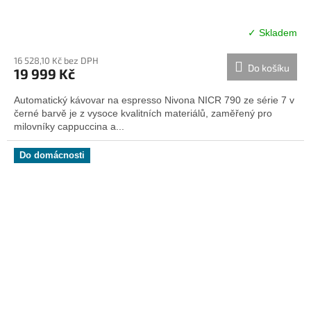
✓ Skladem
Průměrné
hodnocení
16 528,10 Kč bez DPH
produktu
Do košíku
19 999 Kč
je
5,0
Automatický kávovar na espresso Nivona NICR 790 ze série 7 v
z
černé barvě je z vysoce kvalitních materiálů, zaměřený pro
5
milovníky cappuccina a...
hvězdiček.
Do domácnosti