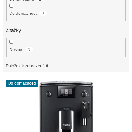
Do domácnosti
7
Značky
Nivona
9
Položek k zobrazení:
9
V
Do domácnosti
ý
p
i
s
p
r
o
d