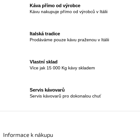
á
Káva přímo od výrobce
d
Kávu nakupuje přímo od výrobců v Itálii
a
c
í
Italská tradice
p
r
Prodáváme pouze kávu praženou v Itálii
v
k
y
Vlastní sklad
v
Více jak 15 000 Kg kávy skladem
ý
p
i
s
Servis kávovarů
u
Servis kávovarů pro dokonalou chuť
Z
á
p
a
Informace k nákupu