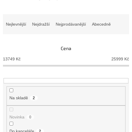
Ř
a
Nejlevnější
Nejdražší
Nejprodávanější
Abecedně
z
e
n
Cena
í
p
13749
Kč
25999
Kč
r
o
d
u
k
t
Na skladě
2
ů
Novinka
0
Do kanceláře
2