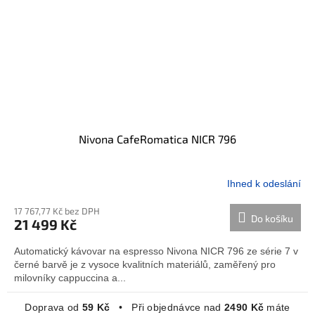
Nivona CafeRomatica NICR 796
Ihned k odeslání
17 767,77 Kč bez DPH
Do košíku
21 499 Kč
Automatický kávovar na espresso Nivona NICR 796 ze série 7 v
černé barvě je z vysoce kvalitních materiálů, zaměřený pro
milovníky cappuccina a...
Doprava od
59 Kč
• Při objednávce nad
2490 Kč
máte