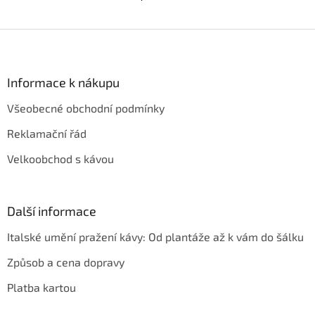
Z
á
p
a
Informace k nákupu
t
Všeobecné obchodní podmínky
í
Reklamační řád
Velkoobchod s kávou
Další informace
Italské umění pražení kávy: Od plantáže až k vám do šálku
Způsob a cena dopravy
Platba kartou