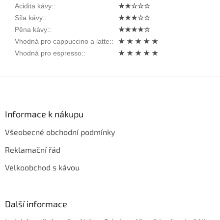
Acidita kávy:
:
★★☆☆☆
Síla kávy:
:
★★★☆☆
Pěna kávy:
:
★★★★☆
Vhodná pro cappuccino a latte:
:
★ ★ ★ ★ ★
Vhodná pro espresso:
:
★ ★ ★ ★ ★
Z
á
p
a
Informace k nákupu
t
Všeobecné obchodní podmínky
í
Reklamační řád
Velkoobchod s kávou
Další informace