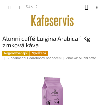
Přejít
NÁKUP
na
CZK
obsah
KOŠÍK
Alunni caffé Luigina Arabica 1 Kg
zrnková káva
Nejprodávanější
Vyvážená
Průměrné
2 hodnocení
Podrobnosti hodnocení
Značka:
Alunni caffé
hodnocení
produktu
je
5,0
z
5
hvězdiček.