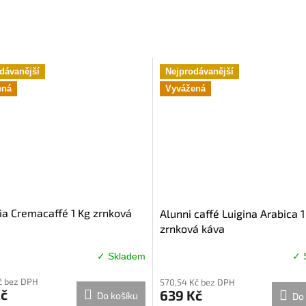
dávanější
Nejprodávanější
ená
Vyvážená
ia Cremacaffé 1 Kg zrnková
Alunni caffé Luigina Arabica 1
zrnková káva
✓ Skladem
✓ 
né
Průměrné
ení
hodnocení
č bez DPH
570,54 Kč bez DPH
u
produktu
Kč
639 Kč
Do košíku
Do 
je