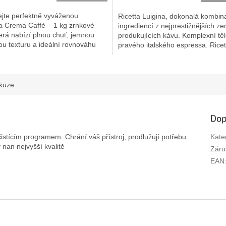
5,0
z
jte perfektně vyváženou
Ricetta Luigina, dokonalá kombin
5
a Crema Caffè – 1 kg zrnkové
ingrediencí z nejprestižnějších ze
ek.
hvězdiček.
terá nabízí plnou chuť, jemnou
produkujících kávu. Komplexní tě
u texturu a ideální rovnováhu
pravého italského espressa. Ricett
kuze
Dop
 čistícím programem. Chrání váš přístroj, prodlužují potřebu
Kate
 nan nejvyšší kvalitě
Záru
EAN