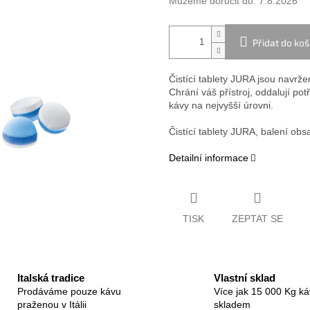
Můžeme doručit do:
7.8.2026
Přidat do koš
Čistící tablety JURA jsou navrž
Chrání váš přístroj, oddalují po
kávy na nejvyšší úrovni.
Čistící tablety JURA, balení obs
Detailní informace
TISK
ZEPTAT SE
Italská tradice
Vlastní sklad
Prodáváme pouze kávu
Více jak 15 000 Kg ká
praženou v Itálii
skladem