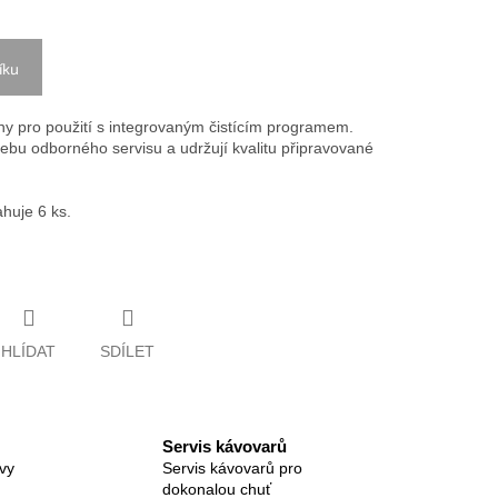
íku
eny pro použití s integrovaným čistícím programem.
třebu odborného servisu a udržují kvalitu připravované
ahuje 6 ks.
HLÍDAT
SDÍLET
Servis kávovarů
vy
Servis kávovarů pro
dokonalou chuť