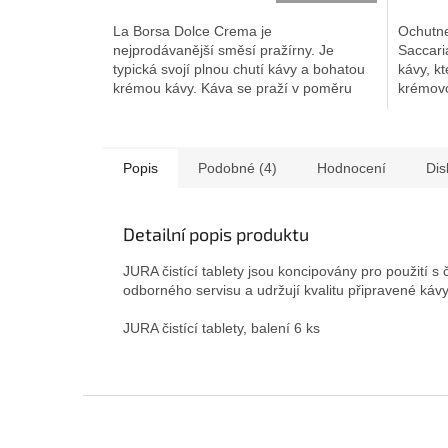
5,0
4,7
z
z
La Borsa Dolce Crema je
Ochutne
5
5
nejprodávanější směsí pražírny. Je
Saccari
hvězdiček.
hvězdič
typická svojí plnou chutí kávy a bohatou
kávy, k
krémou kávy. Káva se praží v poměru
krémovo
60% arabiky...
mezi...
Popis
Podobné (4)
Hodnocení
Dis
Detailní popis produktu
JURA čistící tablety jsou koncipovány pro použití s
odborného servisu a udržují kvalitu připravené kávy
JURA čistící tablety, balení 6 ks
Z
á