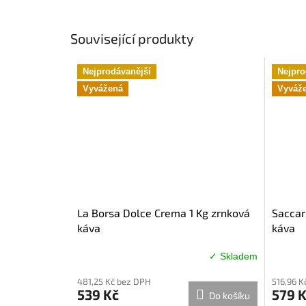
Související produkty
Nejprodávanější
Nejpro
Vyvážená
Vyváž
La Borsa Dolce Crema 1 Kg zrnková
Saccar
káva
káva
✓ Skladem
Průměrné
Průměr
hodnocení
hodnoc
481,25 Kč bez DPH
516,96 K
produktu
produkt
539 Kč
579 
Do košíku
je
je