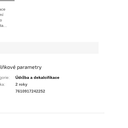
ace
mí
lo
a...
lňkové parametry
gorie
:
Údržba a dekalcifikace
ka
:
2 roky
:
7610917242252