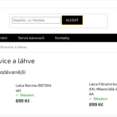
HLEDAT
nství
Servis kávovarů
Kontakty
Konvice a láhve
ice a láhve
odávanější
Laica Filtrační k
Laica Norma J9073A4
XXL Milano bílá 
set
AA
✓ Skladem
✓ Skladem
699 Kč
899 Kč