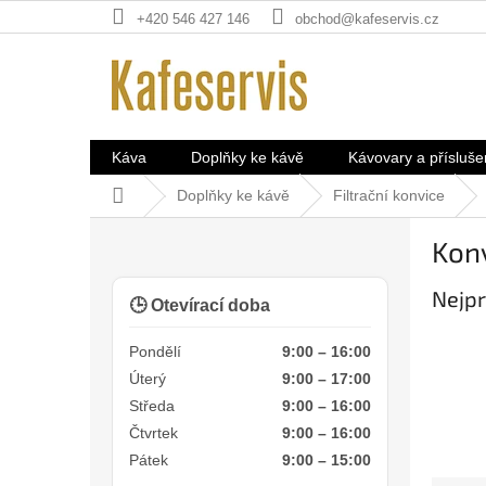
Přejít
+420 546 427 146
obchod@kafeservis.cz
na
obsah
Káva
Doplňky ke kávě
Kávovary a přísluše
Domů
Doplňky ke kávě
Filtrační konvice
P
Konv
o
s
Nejpr
t
🕒 Otevírací doba
r
a
Pondělí
9:00 – 16:00
n
Úterý
9:00 – 17:00
n
Středa
9:00 – 16:00
í
Čtvrtek
9:00 – 16:00
p
Pátek
9:00 – 15:00
a