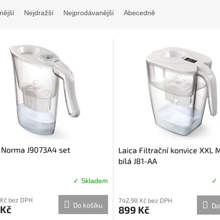
nější
Nejdražší
Nejprodávanější
Abecedně
 Norma J9073A4 set
Laica Filtrační konvice XXL 
bílá J81-AA
✓ Skladem
✓ 
 Kč bez DPH
742,98 Kč bez DPH
Do košíku
Do
 Kč
899 Kč