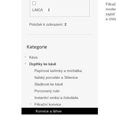
Filtra
modern
LAICA
2
zajist
a chló
Položek k zobrazení:
2
Přeskočit
Kategorie
kategorie
Káva
Doplňky ke kávě
Papírové kelímky a míchátka
Italský porcelán a Sklenice
Sladkosti ke kávě
Porcovaný cukr
Instantní směsi a čokoláda
Filtrační konvice
Konvice a láhve