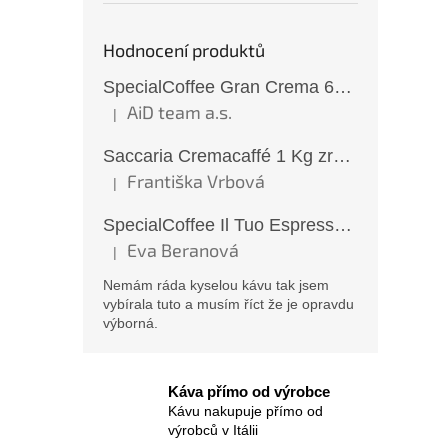
Hodnocení produktů
SpecialCoffee Gran Crema 6x1 Kg zrnková káva
AiD team a.s.
|
Hodnocení produktu je 5 z 5 hvězdiček.
Saccaria Cremacaffé 1 Kg zrnková káva
Františka Vrbová
|
Hodnocení produktu je 5 z 5 hvězdiček.
SpecialCoffee Il Tuo Espresso 1 Kg zrnková káva
Eva Beranová
|
Hodnocení produktu je 5 z 5 hvězdiček.
Nemám ráda kyselou kávu tak jsem
vybírala tuto a musím říct že je opravdu
výborná.
Káva přímo od výrobce
Kávu nakupuje přímo od
výrobců v Itálii