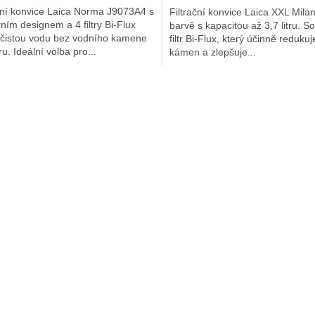
ční konvice Laica Norma J9073A4 s
Filtrační konvice Laica XXL Milan
ím designem a 4 filtry Bi-Flux
barvě s kapacitou až 3,7 litru. So
í čistou vodu bez vodního kamene
filtr Bi-Flux, který účinně reduku
ru. Ideální volba pro...
kámen a zlepšuje...
O
v
l
á
d
a
c
í
p
r
v
k
y
v
ý
p
i
s