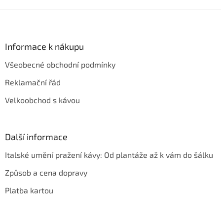
Z
á
p
a
Informace k nákupu
t
Všeobecné obchodní podmínky
í
Reklamační řád
Velkoobchod s kávou
Další informace
Italské umění pražení kávy: Od plantáže až k vám do šálku
Způsob a cena dopravy
Platba kartou