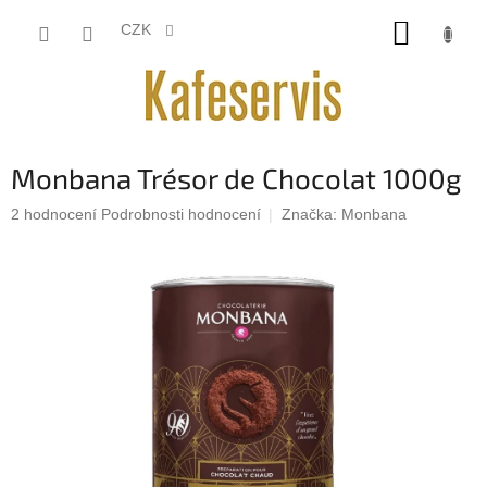
Přejít
NÁKUP
na
CZK
obsah
KOŠÍK
Monbana Trésor de Chocolat 1000g
Průměrné
2 hodnocení
Podrobnosti hodnocení
Značka:
Monbana
hodnocení
produktu
je
5,0
z
5
hvězdiček.