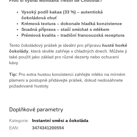
Proč si vybrat Monbana Trésor de Chocolat?
Vysoký podíl kakaa (33 %) – autentická
čokoládová chuť
Krémová textura – dokonale hladká konzistence
Snadná příprava – stačí smíchat s mlékem
Prémiová kvalita – tradiční francouzská receptura
Tento čokoládový prášek je ideální pro přípravu
husté horké
čokolády
, která skvěle zahřeje v chladných dnech. Můžete ji
také použít jako základ pro různé dezerty nebo ochucení
kávy.
Tip:
Pro extra hustou konzistenci zahřejte mléko na mírném
plameni a postupně přidávejte prášek, dokud nedosáhnete
požadované hustoty.
Doplňkové parametry
Kategorie
:
Instantní směsi a čokoláda
EAN
:
3474341200554