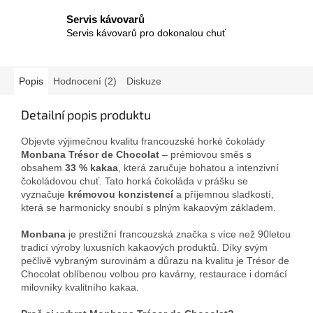
Servis kávovarů
Servis kávovarů pro dokonalou chuť
Popis
Hodnocení (2)
Diskuze
Detailní popis produktu
Objevte výjimečnou kvalitu francouzské horké čokolády
Monbana Trésor de Chocolat
– prémiovou směs s
obsahem
33 % kakaa
, která zaručuje bohatou a intenzivní
čokoládovou chuť. Tato horká čokoláda v prášku se
vyznačuje
krémovou konzistencí
a příjemnou sladkostí,
která se harmonicky snoubí s plným kakaovým základem.
Monbana
je prestižní francouzská značka s více než 90letou
tradicí výroby luxusních kakaových produktů. Díky svým
pečlivě vybraným surovinám a důrazu na kvalitu je Trésor de
Chocolat oblíbenou volbou pro kavárny, restaurace i domácí
milovníky kvalitního kakaa.