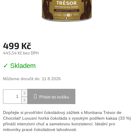
499 Kč
445,54 Kč bez DPH
Měrná
✓ Skladem
cena:
Můžeme doručit do:
11.8.2026
Přidat do košíku
Dopřejte si prvotřídní čokoládový zážitek s Monbana Trésor de
Chocolat! Luxusní horká čokoláda s vysokým podílem kakaa (33 %)
přináší intenzivní chuť a sametovou konzistenci. Ideální pro
milovníky pravé čokoládové lahodnosti.