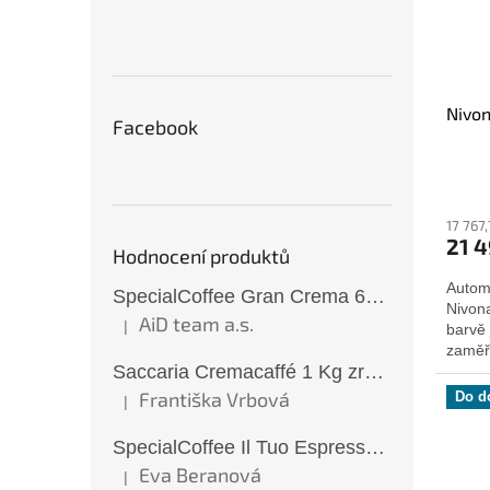
Nivon
Facebook
17 767
21 4
Hodnocení produktů
Autom
SpecialCoffee Gran Crema 6x1 Kg zrnková káva
Nivon
AiD team a.s.
|
barvě 
Hodnocení produktu je 5 z 5 hvězdiček.
zaměře
Saccaria Cremacaffé 1 Kg zrnková káva
Františka Vrbová
Do d
|
Hodnocení produktu je 5 z 5 hvězdiček.
SpecialCoffee Il Tuo Espresso 1 Kg zrnková káva
Eva Beranová
|
Hodnocení produktu je 5 z 5 hvězdiček.