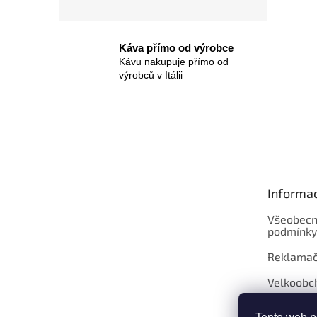
Káva přímo od výrobce
Kávu nakupuje přímo od
výrobců v Itálii
Z
á
p
a
t
Informa
í
Všeobecn
podmínky
Reklamač
Velkoobc