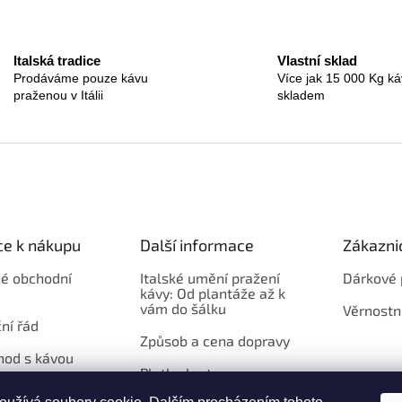
n
l
k
á
o
d
v
a
Italská tradice
Vlastní sklad
á
c
Prodáváme pouze kávu
Více jak 15 000 Kg ká
n
í
í
praženou v Itálii
skladem
p
r
v
k
y
v
ý
p
ce k nákupu
Další informace
Zákazni
i
s
é obchodní
Italské umění pražení
Dárkové 
u
kávy: Od plantáže až k
vám do šálku
Věrnostn
ní řád
Způsob a cena dopravy
hod s kávou
Platba kartou