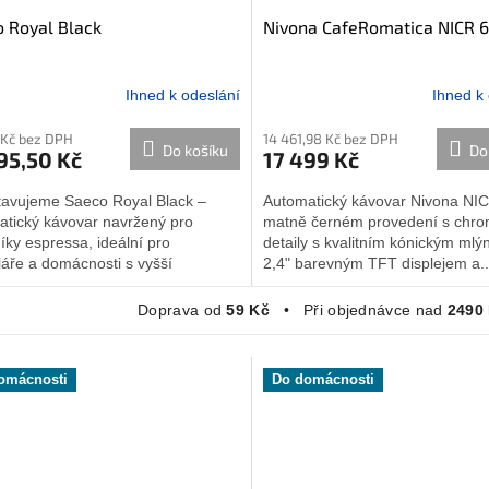
 Royal Black
Nivona CafeRomatica NICR 
Ihned k odeslání
Ihned k
Průměrné
hodnocení
 Kč bez DPH
14 461,98 Kč bez DPH
produktu
Do košíku
Do
95,50 Kč
17 499 Kč
je
5,0
tavujeme Saeco Royal Black –
Automatický kávovar Nivona NI
z
atický kávovar navržený pro
matně černém provedení s chr
5
íky espressa, ideální pro
detaily s kvalitním kónickým ml
hvězdiček.
áře a domácnosti s vyšší
2,4" barevným TFT displejem a..
bou kávy.
Doprava od
59 Kč
• Při objednávce nad
2490
omácnosti
Do domácnosti