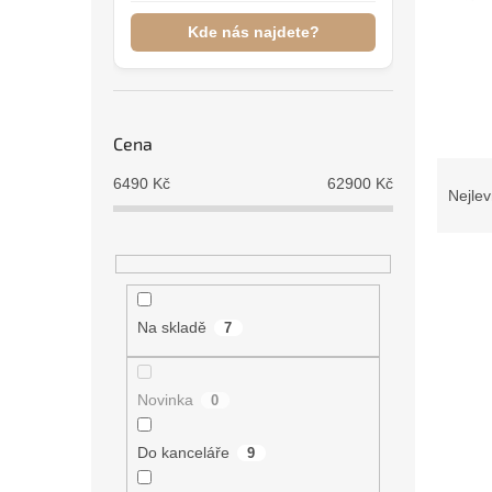
n
e
Kde nás najdete?
l
Cena
Ř
6490
Kč
62900
Kč
a
Nejlev
z
e
V
n
ý
í
p
p
Na skladě
7
i
r
s
o
p
d
Novinka
0
r
u
o
k
Do kanceláře
9
d
t
u
ů