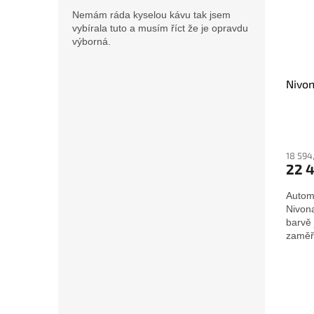
Nemám ráda kyselou kávu tak jsem
vybírala tuto a musím říct že je opravdu
výborná.
Nivon
18 594
22 
Autom
Nivon
barvě 
zaměře