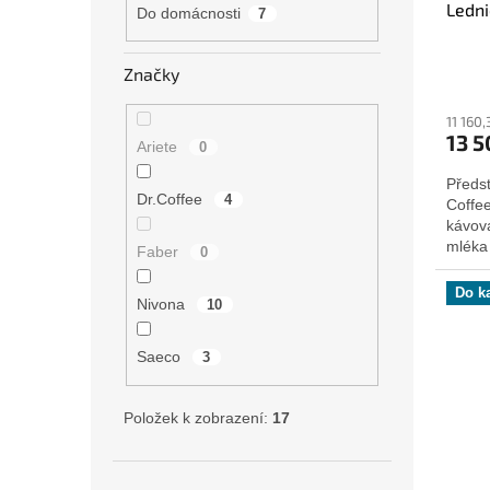
Ledni
k
Do domácnosti
7
t
ů
Značky
11 160
13 5
Ariete
0
Předst
Dr.Coffee
4
Coffe
kávova
mléka 
Faber
0
Do k
Nivona
10
Saeco
3
Položek k zobrazení:
17