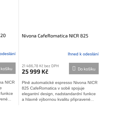
820
Nivona CafeRomatica NICR 825
 odeslání
Ihned k odeslání
21 486,78 Kč bez DPH
 košíku
Do košíku
25 999 Kč
ona NICR
Plně automatické espresso Nivona NICR
e
825 CafeRomatica v sobě spojuje
 funkce
elegantní design, nadstandardní funkce
vené...
a hlavně výbornou kvalitu připravené...