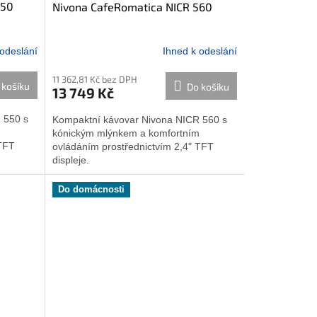
550
Nivona CafeRomatica NICR 560
 odeslání
Ihned k odeslání
Průměrné
hodnocení
11 362,81 Kč bez DPH
produktu
 košíku
Do košíku
13 749 Kč
je
5,0
 550 s
Kompaktní kávovar Nivona NICR 560 s
z
m
kónickým mlýnkem a komfortním
5
 TFT
ovládáním prostřednictvím 2,4" TFT
hvězdiček.
displeje.
Do domácnosti