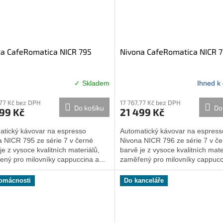
a CafeRomatica NICR 795
Nivona CafeRomatica NICR 
✓ Skladem
Ihned k
,77 Kč bez DPH
17 767,77 Kč bez DPH
Do košíku
Do
99 Kč
21 499 Kč
atický kávovar na espresso
Automatický kávovar na espress
a NICR 795 ze série 7 v černé
Nivona NICR 796 ze série 7 v če
je z vysoce kvalitních materiálů,
barvě je z vysoce kvalitních mate
ný pro milovníky cappuccina a...
zaměřený pro milovníky cappucci
omácnosti
Do kanceláře