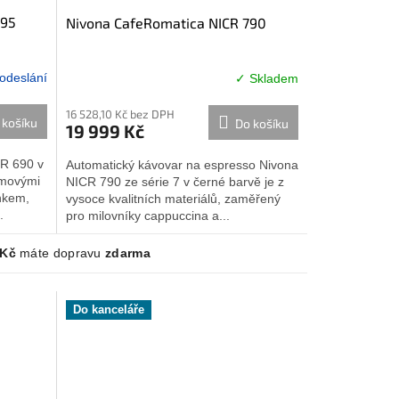
695
Nivona CafeRomatica NICR 790
 odeslání
✓ Skladem
Průměrné
hodnocení
16 528,10 Kč bez DPH
produktu
 košíku
Do košíku
19 999 Kč
je
5,0
CR 690 v
Automatický kávovar na espresso Nivona
z
omovými
NICR 790 ze série 7 v černé barvě je z
5
ýnkem,
vysoce kvalitních materiálů, zaměřený
hvězdiček.
.
pro milovníky cappuccina a...
 Kč
máte dopravu
zdarma
Do kanceláře