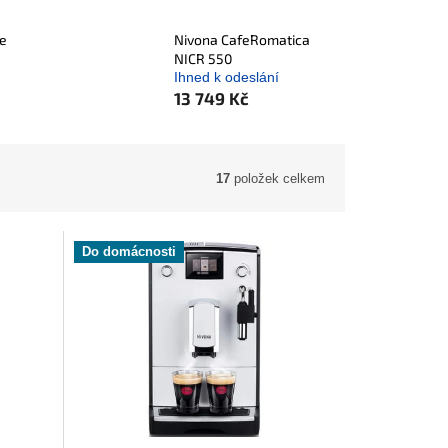
ee
Nivona CafeRomatica
NICR 550
Ihned k odeslání
13 749 Kč
17
položek celkem
Do domácnosti