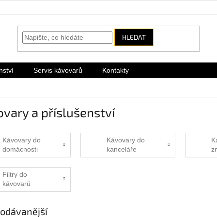
HLEDAT
nství
Servis kávovarů
Kontakty
vary a příslušenství
Kávovary do
Kávovary do
K
domácnosti
kanceláře
z
Filtry do
kávovarů
odávanější