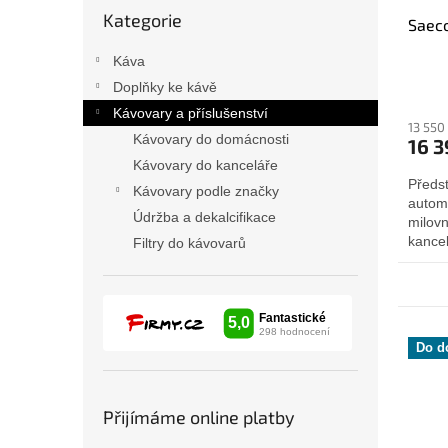
Přeskočit
Kategorie
kategorie
Saeco
Káva
Doplňky ke kávě
Kávovary a příslušenství
13 550
Kávovary do domácnosti
16 3
Kávovary do kanceláře
Předs
Kávovary podle značky
autom
Údržba a dekalcifikace
milovn
kancel
Filtry do kávovarů
spotře
Do d
Přijímáme online platby