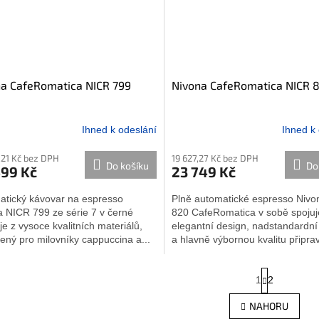
a CafeRomatica NICR 799
Nivona CafeRomatica NICR 
Ihned k odeslání
Ihned k
,21 Kč bez DPH
19 627,27 Kč bez DPH
Do košíku
Do
499 Kč
23 749 Kč
atický kávovar na espresso
Plně automatické espresso Niv
a NICR 799 ze série 7 v černé
820 CafeRomatica v sobě spojuj
je z vysoce kvalitních materiálů,
elegantní design, nadstandardní
ný pro milovníky cappuccina a...
a hlavně výbornou kvalitu připra
S
1
2
t
r
O
NAHORU
á
v