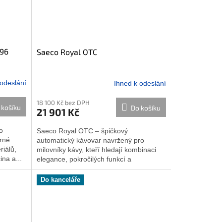
796
Saeco Royal OTC
 odeslání
Ihned k odeslání
18 100 Kč bez DPH
 košíku
Do košíku
21 901 Kč
o
Saeco Royal OTC – špičkový
rné
automatický kávovar navržený pro
riálů,
milovníky kávy, kteří hledají kombinaci
na a...
elegance, pokročilých funkcí a
jednoduchosti...
Do kanceláře