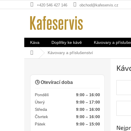
Přejít
+420 546 427 146
obchod@kafeservis.cz
na
obsah
Káva
Doplňky ke kávě
Kávovary a přísluše
Domů
Kávovary a příslušenství
P
Kávo
o
s
t
🕒 Otevírací doba
r
a
Pondělí
9:00 – 16:00
n
Úterý
9:00 – 17:00
n
Středa
9:00 – 16:00
í
Čtvrtek
9:00 – 16:00
p
Pátek
9:00 – 15:00
a
Nejpr