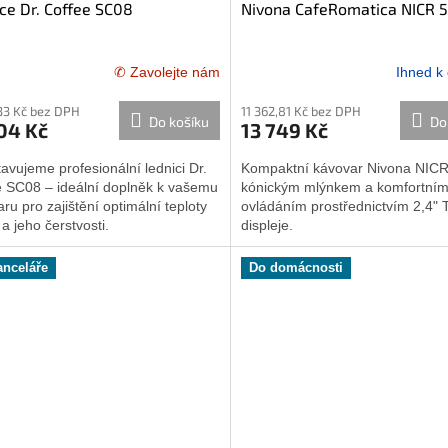
ce Dr. Coffee SC08
Nivona CafeRomatica NICR 
✆ Zavolejte nám
Ihned k
,33 Kč bez DPH
11 362,81 Kč bez DPH
Do košíku
Do
04 Kč
13 749 Kč
avujeme profesionální lednici Dr.
Kompaktní kávovar Nivona NICR
e SC08 – ideální doplněk k vašemu
kónickým mlýnkem a komfortní
ru pro zajištění optimální teploty
ovládáním prostřednictvím 2,4"
a jeho čerstvosti.
displeje.
anceláře
Do domácnosti