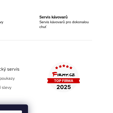
Servis kávovarů
vy
Servis kávovarů pro dokonalou
chuť
cký servis
poukazy
í slevy