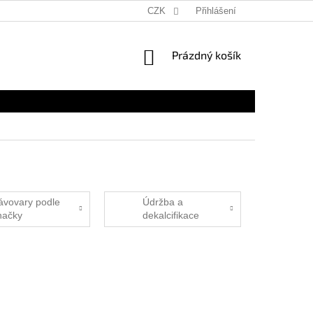
CZK
Přihlášení
NÁKUPNÍ
Prázdný košík
KOŠÍK
ávovary podle
Údržba a
načky
dekalcifikace