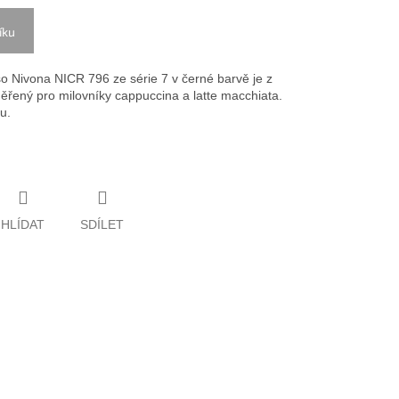
íku
o Nivona NICR 796 ze série 7 v černé barvě je z
měřený pro milovníky cappuccina a latte macchiata.
u.
HLÍDAT
SDÍLET