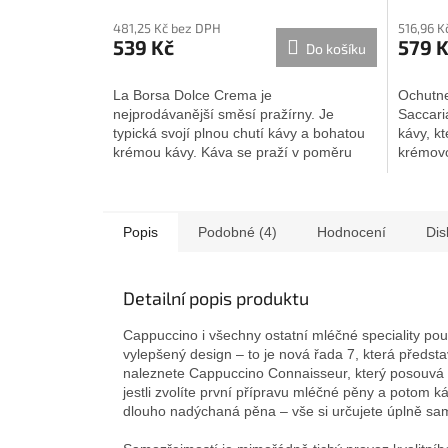
hodnocení
hodnoc
481,25 Kč bez DPH
516,96 K
produktu
produkt
539 Kč
579 
Do košíku
je
je
5,0
4,7
z
z
La Borsa Dolce Crema je
Ochutne
5
5
nejprodávanější směsí pražírny. Je
Saccari
hvězdiček.
hvězdič
typická svojí plnou chutí kávy a bohatou
kávy, k
krémou kávy. Káva se praží v poměru
krémovo
60% arabiky...
mezi...
Popis
Podobné (4)
Hodnocení
Dis
Detailní popis produktu
Cappuccino i všechny ostatní mléčné speciality pou
vylepšený design – to je nová řada 7, která předst
naleznete Cappuccino Connaisseur, který posouvá p
jestli zvolíte první přípravu mléčné pěny a potom k
dlouho nadýchaná pěna – vše si určujete úplně sam