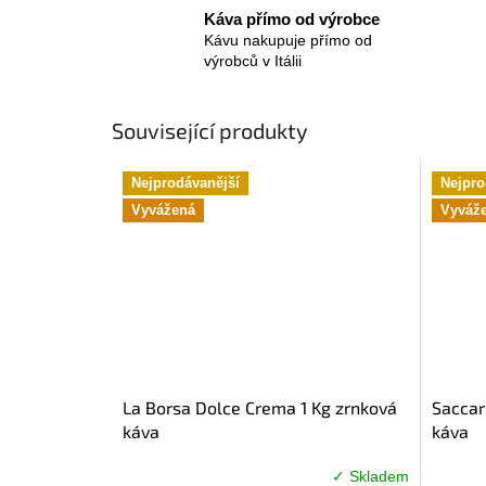
Káva přímo od výrobce
Kávu nakupuje přímo od
výrobců v Itálii
Související produkty
Nejprodávanější
Nejpro
Vyvážená
Vyváž
La Borsa Dolce Crema 1 Kg zrnková
Saccar
káva
káva
✓ Skladem
Průměrné
Průměr