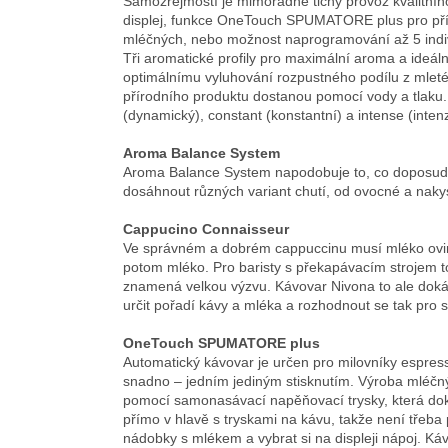
Samozřejmostí je mimořádně tichý provoz kvalitní
displej, funkce OneTouch SPUMATORE plus pro příp
mléčných, nebo možnost naprogramování až 5 indiv
Tři aromatické profily pro maximální aroma a ideál
optimálnímu vyluhování rozpustného podílu z mleté ​​
přírodního produktu dostanou pomocí vody a tlaku.
(dynamický), constant (konstantní) a intense (intenz
Aroma Balance System
Aroma Balance System napodobuje to, co doposud 
dosáhnout různých variant chutí, od ovocné a nakys
Cappucino Connaisseur
Ve správném a dobrém cappuccinu musí mléko ovino
potom mléko. Pro baristy s překapávacím strojem t
znamená velkou výzvu. Kávovar Nivona to ale d
určit pořadí kávy a mléka a rozhodnout se tak pro
OneTouch SPUMATORE plus
Automatický kávovar je určen pro milovníky espres
snadno – jedním jediným stisknutím. Výroba mléčnýc
pomocí samonasávací napěňovací trysky, která doká
přímo v hlavě s tryskami na kávu, takže není třeba p
nádobky s mlékem a vybrat si na displeji nápoj. Ká