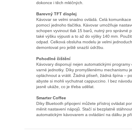
dokonce i těch mléčných.
Barevný TFT displej
Kávovar se velmi snadno ovládá. Celá komunikace 
pomocí jednoho tlačítka. Kávovar umožňuje nastave
schopen vyvinout tlak 15 barů, nutný pro správné p
také výšku výpusti a to až do výšky 140 mm. Pou
odpad. Celková obsluha modelu je velmi jednoduchá a
demontovat pro ještě snazší údržbu.
Pohodlné čištění
Kávovary disponují nejen automatickými programy č
varné jednotky. Díky promyšlenému mechanismu je v
opláchnout a vrátit. Žádná plíseň, žádná špína – p
abyste si mohli vychutnat cappuccino. I bez návodu
jasně ukáže, co je třeba udělat.
Smarter Coffee
Díky Bluetooth připojení můžete přístroj ovládat po
měnit nastavení nápojů. Stačí si bezplatně stáhnout
automatickým kávovarem a ovládání na dálku je přip
Z