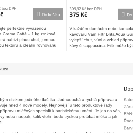
ení
hodnocení
č bez DPH
309,92 Kč bez DPH
u
produktu
Kč
375 Kč
Do košíku
Do 
je
4,0
z
jte perfektně vyváženou
V každém domácím nebo kancelá
5
a Crema Caffè – 1 kg zrnkové
kávovaru Vám Filtr Brita Aqua Gu
ek.
hvězdiček.
terá nabízí plnou chuť, jemnou
vylepší chuť, vůni a vzhled připra
u texturu a ideální rovnováhu
kávy či cappuccina. Filtr může být.
kuze
Dop
hým stiskem jediného tlačítka. Jednoduchá a rychlá příprava a
Kate
avuje hned 4 nové modely. Nejnovější u této produktové řady
Záru
řípravu mléčných specialit k baristickému umění. Je jen na vás,
EAN
ávy nebo naopak, kolik vteřin bude tryskou protékat mléko a jak
Řad
i.
Barv