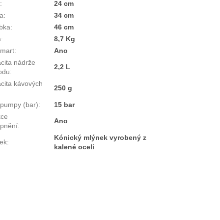
a
:
24 cm
a
:
34 cm
bka
:
46 cm
a
:
8,7 Kg
mart
:
Ano
cita nádrže
2,2 L
odu
:
cita kávových
250 g
 pumpy (bar)
:
15 bar
kce
Ano
pnění
:
Kónický mlýnek vyrobený z
ek
:
kalené oceli