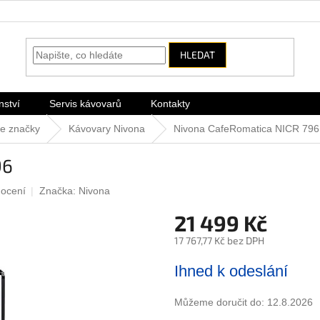
HLEDAT
nství
Servis kávovarů
Kontakty
le značky
Kávovary Nivona
Nivona CafeRomatica NICR 796
96
nocení
Značka:
Nivona
21 499 Kč
17 767,77 Kč bez DPH
Měrná
Ihned k odeslání
cena:
Můžeme doručit do:
12.8.2026