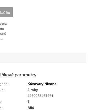
košíku
řské
sto
vené
..
lňkové parametry
gorie
:
Kávovary Nivona
ka
:
2 roky
:
4260083467961
a
:
7
a
:
Bílá