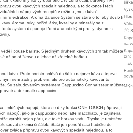
ho kónického mlýnku vyrobeného z tvrzené oceli, barevný TFT
šířk
ravu dvou kávových specialit najednou, a to dokonce i těch
Výšk
iduálních nápojových receptů v režimu „moje káva".
Hlou
ní míru extrakce. Aroma Balance System se stará o to, aby došlo k
kávy. Aroma, tuky, hořké látky, kyseliny a minerály se z
Váh
 Tento systém disponuje třemi aromatickými profily: dynamic
?
S
ivní).
Kapa
na v
Kapa
věděli pouze baristé. S jediným druhem kávových zrn tak můžete
zrn
:
lé až po oříškovou a lehce až zřetelně hořkou.
Tlak
Fun
ut kávu. Proto barista nalévá do šálku nejprve kávu a teprve
odvá
o nyní není žádný problém, ale pro automatický kávovar to
okáže. Se zabudovaným systémem Cappuccino Connaisseur můžete
Mlýn
 správné a dokonalé cappuccino.
sa i mléčných nápojů, které se díky funkci ONE TOUCH připravují
h nápojů, jako je cappuccino nebo latte macchiato, je zajištěna
že vyrobit nejen páru, ale také horkou vodu. Tryska je umístěna
řesouvat sklenici či šálek. Stačí jen ponořit sací hadičku do
vovar zvládá přípravu dvou kávových specialit najednou, a to