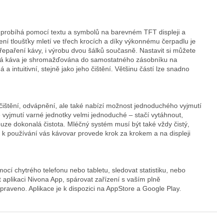
probíhá pomocí textu a symbolů na barevném TFT displeji a
ní tloušťky mletí ve třech krocích a díky výkonnému čerpadlu je
řepaření kávy, i výrobu dvou šálků současně. Nastavit si můžete
žitá káva je shromažďována do samostatného zásobníku na
 intuitivní, stejně jako jeho čištění. Většinu částí lze snadno
ištění, odvápnění, ale také nabízí možnost jednoduchého vyjmutí
yjmutí varné jednotky velmi jednoduché – stačí vytáhnout,
ouze dokonalá čistota. Mléčný systém musí být také vždy čistý,
 k používání vás kávovar provede krok za krokem a na displeji
mocí chytrého telefonu nebo tabletu, sledovat statistiku, nebo
 aplikaci Nivona App, spárovat zařízení s vaším plně
raveno. Aplikace je k dispozici na AppStore a Google Play.