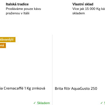
Italská tradice
Vlastní sklad
Prodáváme pouze kávu
Více jak 15 000 Kg ká
praženou v Itálii
skladem
dávanější
ená
ia Cremacaffé 1 Kg zrnková
Brita filtr AquaGusto 250
✓ Skladem
✓ 
né
Průměrné