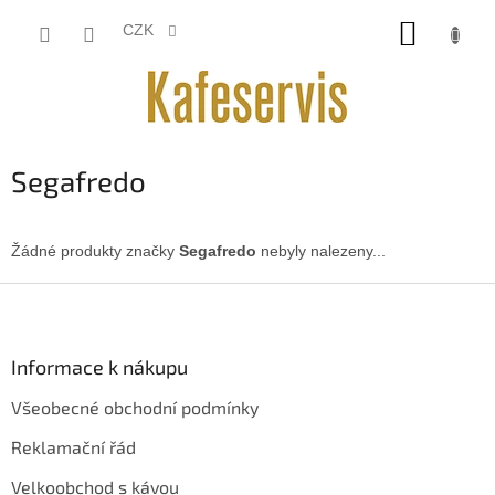
Přejít
NÁKUP
na
CZK
obsah
KOŠÍK
Segafredo
Žádné produkty značky
Segafredo
nebyly nalezeny...
Z
á
p
a
Informace k nákupu
t
Všeobecné obchodní podmínky
í
Reklamační řád
Velkoobchod s kávou