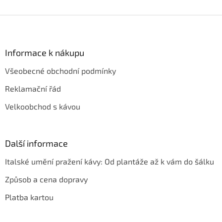
v
l
Z
á
á
d
p
a
a
Informace k nákupu
c
t
í
Všeobecné obchodní podmínky
í
p
r
Reklamační řád
v
k
Velkoobchod s kávou
y
v
ý
p
Další informace
i
s
Italské umění pražení kávy: Od plantáže až k vám do šálku
u
Způsob a cena dopravy
Platba kartou