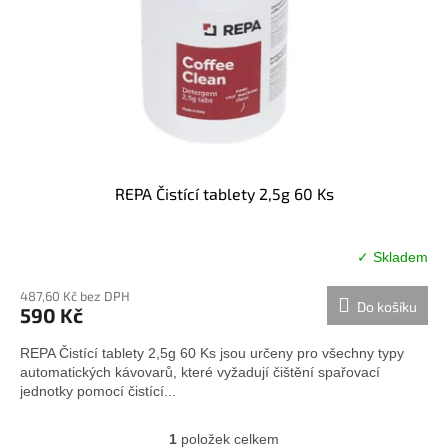
u
o
k
d
t
u
ů
k
t
ů
REPA Čistící tablety 2,5g 60 Ks
✓ Skladem
487,60 Kč bez DPH
Do košíku
590 Kč
REPA Čistící tablety 2,5g 60 Ks jsou určeny pro všechny typy
automatických kávovarů, které vyžadují čištění spařovací
jednotky pomocí čistící...
1
položek celkem
O