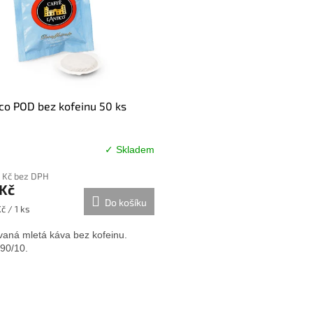
ico POD bez kofeinu 50 ks
✓ Skladem
rné
cení
 Kč bez DPH
ktu
 Kč
Do košíku
č / 1 ks
vaná mletá káva bez kofeinu.
ček.
90/10.
O
v
l