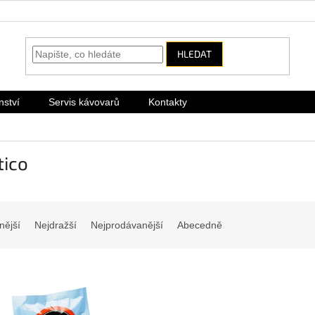
HLEDAT
nství
Servis kávovarů
Kontakty
tico
nější
Nejdražší
Nejprodávanější
Abecedně