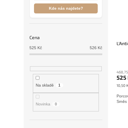
i
r
n
s
o
e
Kde nás najdete?
p
d
l
r
u
o
k
d
t
Cena
u
ů
L'Ant
k
525
Kč
526
Kč
t
ů
Průmě
hodno
468,75
produ
525
je
5,0
Měrná
Na skladě
10,50 K
1
z
cena:
5
Porco
hvězdi
Směs 
Novinka
0
Přeskočit