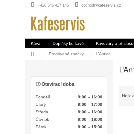
Přejít
+420 546 427 146
obchod@kafeservis.cz
na
obsah
Káva
Doplňky ke kávě
Kávovary a přísluše
Domů
Prodávané značky
L'Antico
P
L'An
o
s
t
🕒 Otevírací doba
Ř
r
a
a
Nejlev
Pondělí
9:00 – 16:00
z
n
Úterý
9:00 – 17:00
e
n
Středa
9:00 – 16:00
V
n
í
Čtvrtek
9:00 – 16:00
ý
í
p
p
Pátek
9:00 – 15:00
p
a