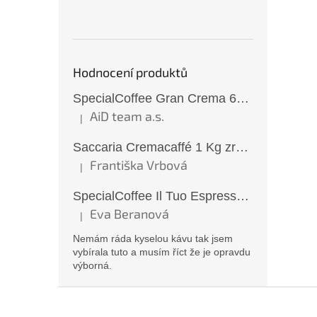
Hodnocení produktů
SpecialCoffee Gran Crema 6x1 Kg zrnková káva
AiD team a.s.
|
Hodnocení produktu je 5 z 5 hvězdiček.
Saccaria Cremacaffé 1 Kg zrnková káva
Františka Vrbová
|
Hodnocení produktu je 5 z 5 hvězdiček.
SpecialCoffee Il Tuo Espresso 1 Kg zrnková káva
Eva Beranová
|
Hodnocení produktu je 5 z 5 hvězdiček.
Nemám ráda kyselou kávu tak jsem
vybírala tuto a musím říct že je opravdu
výborná.
Z
á