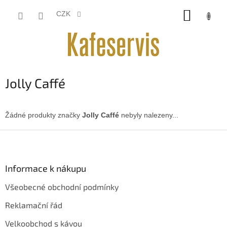
Přejít
NÁKUP
na
CZK
obsah
KOŠÍK
Jolly Caffé
Žádné produkty značky
Jolly Caffé
nebyly nalezeny...
Z
á
p
a
Informace k nákupu
t
Všeobecné obchodní podmínky
í
Reklamační řád
Velkoobchod s kávou