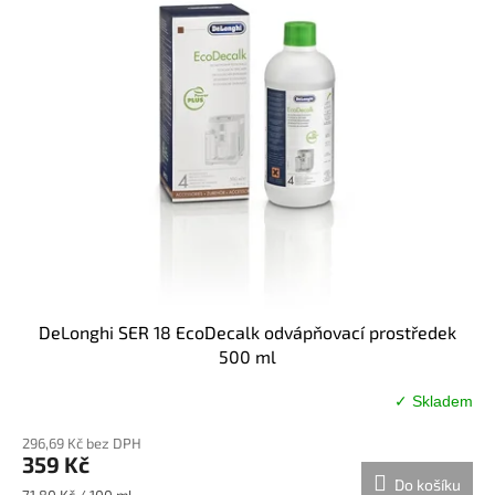
DeLonghi SER 18 EcoDecalk odvápňovací prostředek
500 ml
✓ Skladem
Průměrné
hodnocení
296,69 Kč bez DPH
produktu
359 Kč
je
Do košíku
3,4
Měrná
71,80 Kč / 100 ml