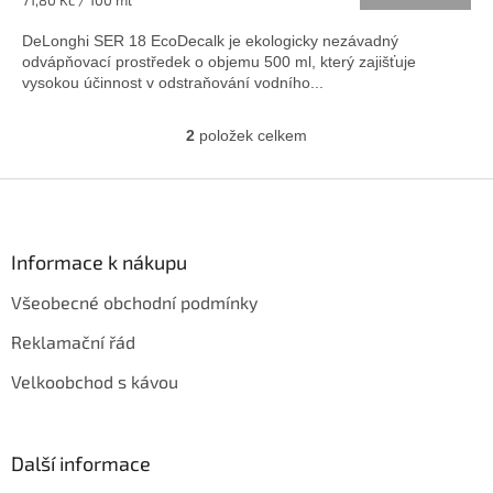
z
cena:
5
DeLonghi SER 18 EcoDecalk je ekologicky nezávadný
hvězdiček.
odvápňovací prostředek o objemu 500 ml, který zajišťuje
vysokou účinnost v odstraňování vodního...
2
položek celkem
O
v
l
Z
á
á
d
p
a
a
Informace k nákupu
c
t
í
Všeobecné obchodní podmínky
í
p
r
Reklamační řád
v
k
Velkoobchod s kávou
y
v
ý
p
Další informace
i