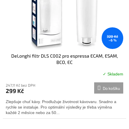
u
o
k
d
t
u
ů
k
t
320 Kč
ů
–6 %
DeLonghi filtr DLS C002 pro espressa ECAM, ESAM,
BCO, EC
✓ Skladem
Průměrné
hodnocení
247,11 Kč bez DPH
produktu
Do košíku
299 Kč
je
5,0
Zlepšuje chuť kávy. Prodlužuje životnost kávovaru. Snadno a
z
rychle se instaluje. Pro optimální výsledky je třeba výměna
5
každé 2 měsíce nebo za 50...
hvězdiček.