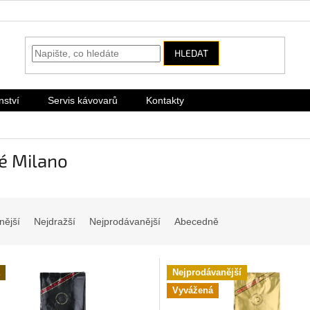
HLEDAT
nství
Servis kávovarů
Kontakty
é Milano
nější
Nejdražší
Nejprodávanější
Abecedně
Nejprodávanější
Vyvážená