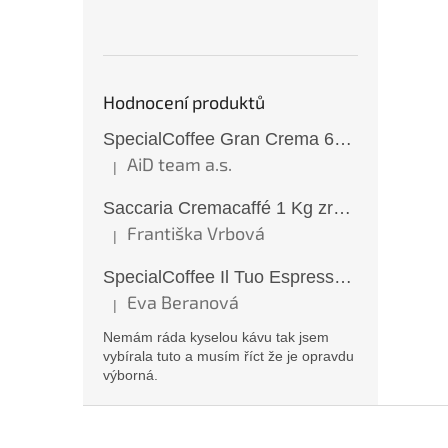
Hodnocení produktů
SpecialCoffee Gran Crema 6x1 Kg zrnková káva
AiD team a.s.
|
Hodnocení produktu je 5 z 5 hvězdiček.
Saccaria Cremacaffé 1 Kg zrnková káva
Františka Vrbová
|
Hodnocení produktu je 5 z 5 hvězdiček.
SpecialCoffee Il Tuo Espresso 1 Kg zrnková káva
Eva Beranová
|
Hodnocení produktu je 5 z 5 hvězdiček.
Nemám ráda kyselou kávu tak jsem
vybírala tuto a musím říct že je opravdu
výborná.
Z
á