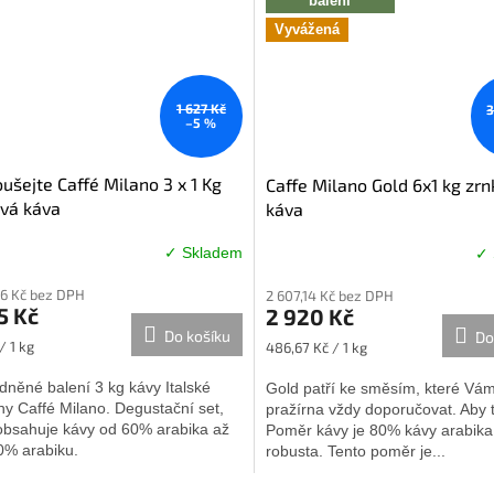
balení
Vyvážená
1 627 Kč
3
–5 %
ušejte Caffé Milano 3 x 1 Kg
Caffe Milano Gold 6x1 kg zr
vá káva
káva
✓ Skladem
✓ 
46 Kč bez DPH
2 607,14 Kč bez DPH
5 Kč
2 920 Kč
Do košíku
Do
Měrná
/ 1 kg
486,67 Kč / 1 kg
cena:
něné balení 3 kg kávy Italské
Gold patří ke směsím, které Vá
ny Caffé Milano. Degustační set,
pražírna vždy doporučovat. Aby 
 obsahuje kávy od 60% arabika až
Poměr kávy je 80% kávy arabik
0% arabiku.
robusta. Tento poměr je...