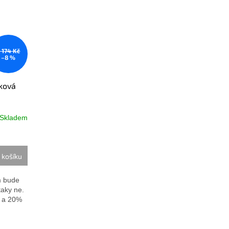
 174 Kč
–8 %
nková
Skladem
 košíku
m bude
taky ne.
a a 20%