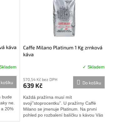
ová káva
Caffe Milano Platinum 1 Kg zrnková
káva
Skladem
✓ Skladem
Průměrné
hodnocení
570,54 Kč bez DPH
produktu
 košíku
Do košíku
639 Kč
je
4,7
m bude
Každá pražírna musí mít
z
taky ne.
svojí”stoprocentku”. U pražírny Caffé
5
a a 20%
Milano se jmenuje Platinum. Na první
hvězdiček.
pohled po rozbalení balíčku s kávou Vás
překvapí...