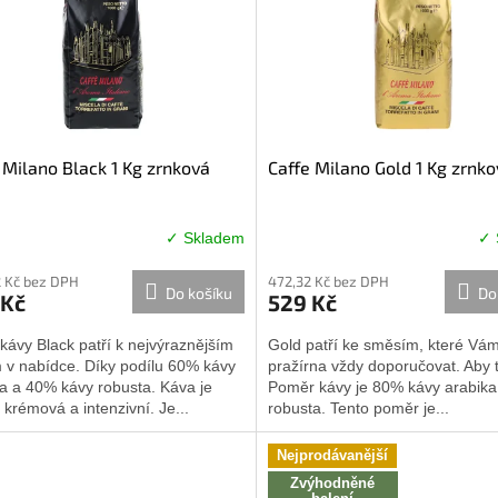
 Milano Black 1 Kg zrnková
Caffe Milano Gold 1 Kg zrnk
✓ Skladem
✓ 
rné
Průměrné
cení
hodnocení
 Kč bez DPH
472,32 Kč bez DPH
ktu
produktu
Do košíku
Do
 Kč
529 Kč
je
4,0
ávy Black patří k nejvýraznějším
Gold patří ke směsím, které Vá
z
 v nabídce. Díky podílu 60% kávy
pražírna vždy doporučovat. Aby 
5
a a 40% kávy robusta. Káva je
Poměr kávy je 80% kávy arabik
ček.
hvězdiček.
 krémová a intenzivní. Je...
robusta. Tento poměr je...
Nejprodávanější
Zvýhodněné