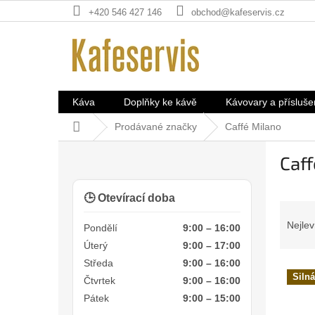
Přejít
+420 546 427 146
obchod@kafeservis.cz
na
obsah
Káva
Doplňky ke kávě
Kávovary a přísluše
Domů
Prodávané značky
Caffé Milano
P
Caff
o
s
t
🕒 Otevírací doba
Ř
r
a
a
Nejlev
Pondělí
9:00 – 16:00
z
n
Úterý
9:00 – 17:00
e
n
Středa
9:00 – 16:00
V
n
í
Silná
Čtvrtek
9:00 – 16:00
ý
í
p
p
Pátek
9:00 – 15:00
p
a