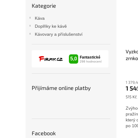
Kategorie
kategorie
Káva
Doplňky ke kávě
Kávovary a příslušenství
Vyzko
zrnko
1 379,
1 54
Přijímáme online platby
Měrná
515 Kč 
cena:
Zvýhod
pražír
který
po 10
Facebook