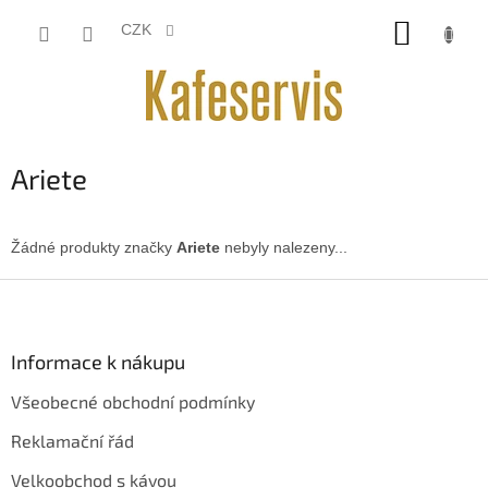
Přejít
NÁKUP
na
CZK
obsah
KOŠÍK
Ariete
Žádné produkty značky
Ariete
nebyly nalezeny...
Z
á
p
a
Informace k nákupu
t
Všeobecné obchodní podmínky
í
Reklamační řád
Velkoobchod s kávou