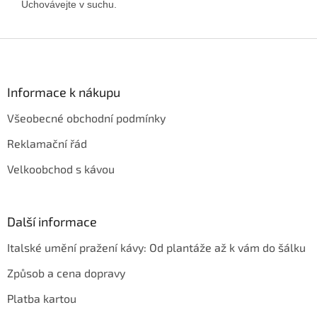
Uchovávejte v suchu.
Z
á
p
a
Informace k nákupu
t
Všeobecné obchodní podmínky
í
Reklamační řád
Velkoobchod s kávou
Další informace
Italské umění pražení kávy: Od plantáže až k vám do šálku
Způsob a cena dopravy
Platba kartou