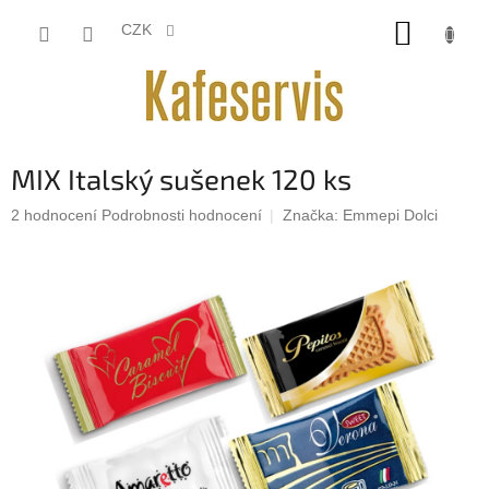
Přejít
NÁKUP
na
CZK
obsah
KOŠÍK
MIX Italský sušenek 120 ks
Průměrné
2 hodnocení
Podrobnosti hodnocení
Značka:
Emmepi Dolci
hodnocení
produktu
je
4,0
z
5
hvězdiček.