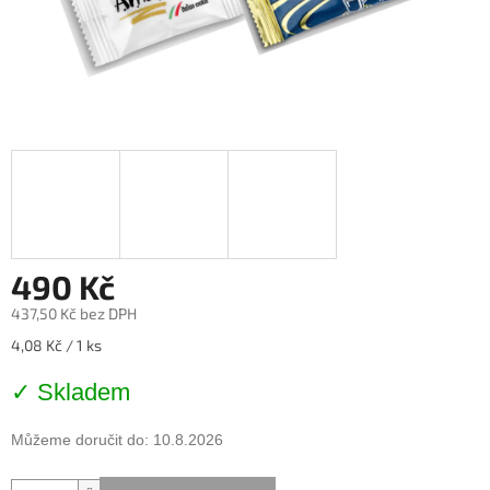
490 Kč
437,50 Kč bez DPH
Měrná
4,08 Kč / 1 ks
cena:
✓ Skladem
Můžeme doručit do:
10.8.2026