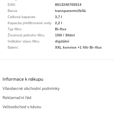
EAN
:
8013240705514
Barva
:
transparentní/bílá
Celková kapacita
:
3,7 l
Kapacita přefiltrované vody
:
2,2 l
Typ filtru
:
Bi-flux
Životnost jednoho filtru
:
150l / 30dní
Indikátor stavu filtru
:
digitální
Balení
:
XXL konvice +1 filtr Bi–flux
Z
á
p
a
Informace k nákupu
t
Všeobecné obchodní podmínky
í
Reklamační řád
Velkoobchod s kávou