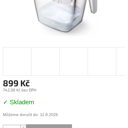
899 Kč
742,98 Kč bez DPH
Měrná
✓ Skladem
cena:
Můžeme doručit do:
11.8.2026