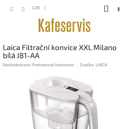
Přejít
NÁKUP
na
CZK
obsah
KOŠÍK
Laica Filtrační konvice XXL Milano
bílá J81-AA
Průměrné
Neohodnoceno
Podrobnosti hodnocení
Značka:
LAICA
hodnocení
produktu
je
0,0
z
5
hvězdiček.