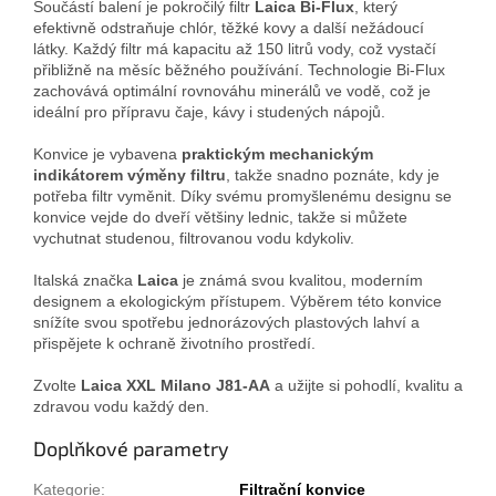
Součástí balení je pokročilý filtr
Laica Bi-Flux
, který
efektivně odstraňuje chlór, těžké kovy a další nežádoucí
látky. Každý filtr má kapacitu až 150 litrů vody, což vystačí
přibližně na měsíc běžného používání. Technologie Bi-Flux
zachovává optimální rovnováhu minerálů ve vodě, což je
ideální pro přípravu čaje, kávy i studených nápojů.
Konvice je vybavena
praktickým mechanickým
indikátorem výměny filtru
, takže snadno poznáte, kdy je
potřeba filtr vyměnit. Díky svému promyšlenému designu se
konvice vejde do dveří většiny lednic, takže si můžete
vychutnat studenou, filtrovanou vodu kdykoliv.
Italská značka
Laica
je známá svou kvalitou, moderním
designem a ekologickým přístupem. Výběrem této konvice
snížíte svou spotřebu jednorázových plastových lahví a
přispějete k ochraně životního prostředí.
Zvolte
Laica XXL Milano J81-AA
a užijte si pohodlí, kvalitu a
zdravou vodu každý den.
Doplňkové parametry
Kategorie
:
Filtrační konvice