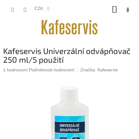
Přejít
NÁKUP
na
CZK
obsah
KOŠÍK
Kafeservis Univerzální odvápňovač
250 ml/5 použití
Průměrné
1 hodnocení
Podrobnosti hodnocení
Značka:
Kafeservis
hodnocení
produktu
je
5,0
z
5
hvězdiček.