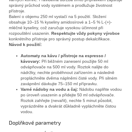
správný průchod vody systémem a prodlužuje životnost
přístroje.
Balení o objemu 250 ml vystačí na 5 použití. Složení
obsahuje 10–15 % kyseliny amidosírové a 1–5 % L-(+)-
mléčné kyseliny, což zaručuje vysokou účinnost při
rozpouštění usazenin.
Respektujte vždy pokyny výrobce
konkrétního přístroje pro správný postup dekalcifikace.
Návod k použití:
Automaty na kávu / přístroje na espresso /
kávovary:
Při běžném zanesení použijte 50 ml
odvápňovače na 500 ml vody. Roztok nalijte do
nádržky, nechte proběhnout zařízením a následně
propláchněte dvěma náplněmi čisté vody. Při silném
zavápnění dávkujte 75–150 ml přípravku.
Varné nádoby na vodu a čaj:
Nádobu naplňte vodou
po úroveň usazenin a přidejte 50 ml odvápňovače.
Roztok zahřejte (nevařit), nechte 5 minut působit,
vyprázdněte a dvakrát důkladně vypláchněte čistou
vodou.
Doplňkové parametry