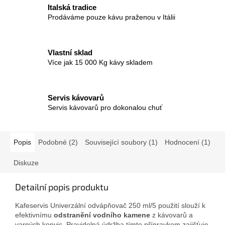
Italská tradice
Prodáváme pouze kávu praženou v Itálii
Vlastní sklad
Více jak 15 000 Kg kávy skladem
Servis kávovarů
Servis kávovarů pro dokonalou chuť
Popis
Podobné (2)
Související soubory (1)
Hodnocení (1)
Diskuze
Detailní popis produktu
Kafeservis Univerzální odvápňovač 250 ml/5 použití slouží k
efektivnímu
odstranění vodního kamene
z kávovarů a
varných konvic. Pravidelná údržba tímto přípravkem zajišťuje