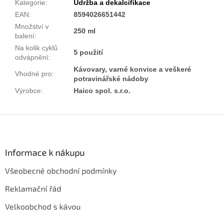
Kategorie
:
Údržba a dekalcifikace
EAN
:
8594026651442
Množství v
250 ml
balení
:
Na kolik cyklů
5 použití
odvápnění
:
Kávovary, varné konvice a veškeré
Vhodné pro
:
potravinářské nádoby
Výrobce
:
Haico spol. s.r.o.
Z
á
p
a
Informace k nákupu
t
Všeobecné obchodní podmínky
í
Reklamační řád
Velkoobchod s kávou