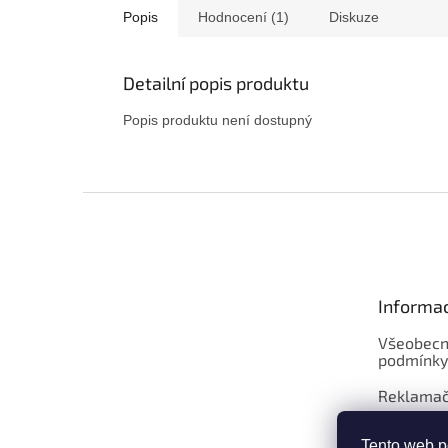
Popis
Hodnocení (1)
Diskuze
Detailní popis produktu
Popis produktu není dostupný
Z
á
p
a
t
Informa
í
Všeobecn
podmínky
Reklamač
Velkoobc
Tento web p