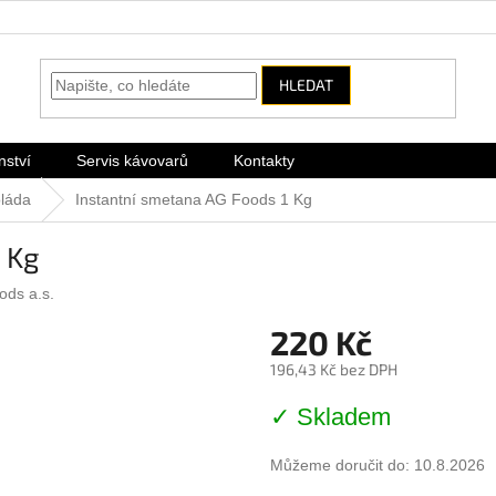
HLEDAT
nství
Servis kávovarů
Kontakty
oláda
Instantní smetana AG Foods 1 Kg
 Kg
ds a.s.
220 Kč
196,43 Kč bez DPH
Měrná
✓ Skladem
cena:
Můžeme doručit do:
10.8.2026