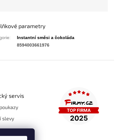
lňkové parametry
gorie
:
Instantní směsi a čokoláda
:
8594003661976
cký servis
poukazy
í slevy