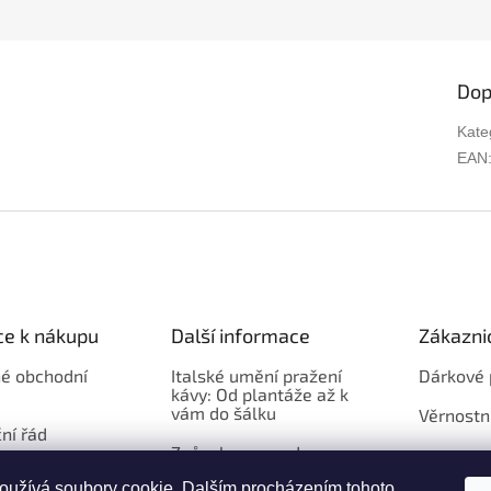
Dop
Kate
EAN
ce k nákupu
Další informace
Zákazni
é obchodní
Italské umění pražení
Dárkové 
kávy: Od plantáže až k
vám do šálku
Věrnostn
ní řád
Způsob a cena dopravy
hod s kávou
oužívá soubory cookie. Dalším procházením tohoto