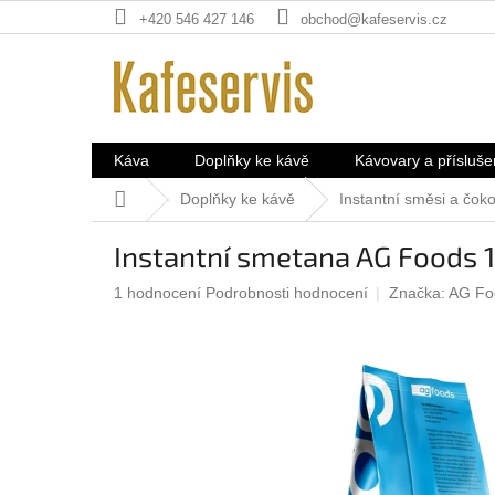
Přejít
+420 546 427 146
obchod@kafeservis.cz
na
obsah
Káva
Doplňky ke kávě
Kávovary a přísluše
Domů
Doplňky ke kávě
Instantní směsi a čok
Instantní smetana AG Foods 1
Průměrné
1 hodnocení
Podrobnosti hodnocení
Značka:
AG Foo
hodnocení
produktu
je
5,0
z
5
hvězdiček.