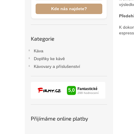
n
výsledk
e
Kde nás najdete?
l
Předehř
K dokon
espres
Přeskočit
Kategorie
kategorie
Káva
Doplňky ke kávě
Kávovary a příslušenství
Přijímáme online platby