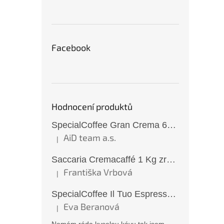
Facebook
Hodnocení produktů
SpecialCoffee Gran Crema 6x1 Kg zrnková káva
AiD team a.s.
|
Hodnocení produktu je 5 z 5 hvězdiček.
Saccaria Cremacaffé 1 Kg zrnková káva
Františka Vrbová
|
Hodnocení produktu je 5 z 5 hvězdiček.
SpecialCoffee Il Tuo Espresso 1 Kg zrnková káva
Eva Beranová
|
Hodnocení produktu je 5 z 5 hvězdiček.