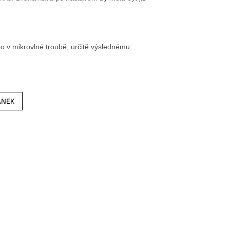
bo v mikrovlné troubě, určitě výslednému
ÁNEK