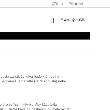
CZK
Přihlášení
NÁKUPNÍ
Prázdný košík
KOŠÍK
obusta zajistí, že káva bude krémová a
, Saccaria Cremacaffé (30 % robusta) nebo
ko pro seřízení mlýnku. Aby káva byla
ýnku. Druhá káva po nastavení by měla být již