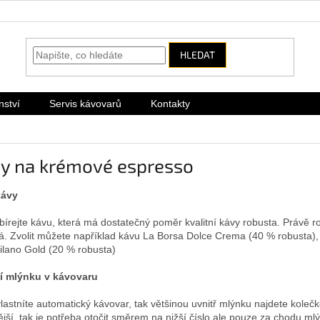
HLEDAT
nství
Servis kávovarů
Kontakty
py na krémové espresso
kávy
bírejte kávu, která má dostatečný poměr kvalitní kávy robusta. Právě r
á. Zvolit můžete například kávu La Borsa Dolce Crema (40 % robusta)
ilano Gold (20 % robusta)
ní mlýnku v kávovaru
lastníte automatický kávovar, tak většinou uvnitř mlýnku najdete koleč
jší, tak je potřeba otočit směrem na nižší číslo ale pouze za chodu ml