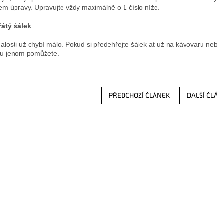
em úpravy. Upravujte vždy maximálně o 1 číslo níže.
átý šálek
alosti už chybí málo. Pokud si předehřejte šálek ať už na kávovaru ne
su jenom pomůžete.
PŘEDCHOZÍ ČLÁNEK
DALŠÍ ČL