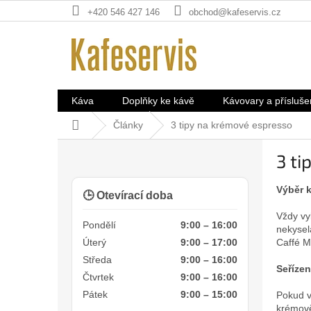
Přejít
+420 546 427 146
obchod@kafeservis.cz
na
obsah
Káva
Doplňky ke kávě
Kávovary a přísluše
Domů
Články
3 tipy na krémové espresso
P
3 ti
o
s
Výběr 
t
🕒 Otevírací doba
r
Vždy vy
a
Pondělí
9:00 – 16:00
nekysel
n
Caffé M
Úterý
9:00 – 17:00
n
Středa
9:00 – 16:00
í
Seříze
Čtvrtek
9:00 – 16:00
p
Pátek
9:00 – 15:00
Pokud v
a
krémově