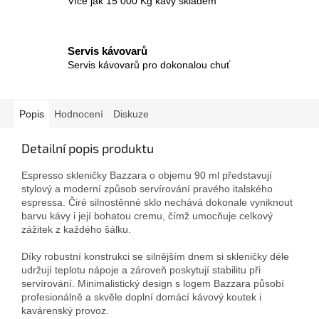
Více jak 15 000 Kg kávy skladem
Servis kávovarů
Servis kávovarů pro dokonalou chuť
Popis
Hodnocení
Diskuze
Detailní popis produktu
Espresso skleničky Bazzara o objemu 90 ml představují
stylový a moderní způsob servírování pravého italského
espressa. Čiré silnostěnné sklo nechává dokonale vyniknout
barvu kávy i její bohatou cremu, čímž umocňuje celkový
zážitek z každého šálku.
Díky robustní konstrukci se silnějším dnem si skleničky déle
udržují teplotu nápoje a zároveň poskytují stabilitu při
servírování. Minimalistický design s logem Bazzara působí
profesionálně a skvěle doplní domácí kávový koutek i
kavárenský provoz.