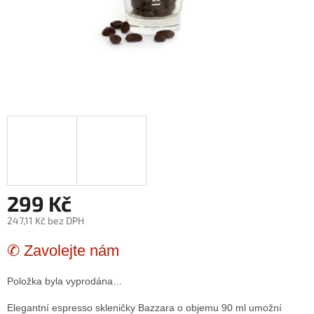
299 Kč
247,11 Kč bez DPH
Měrná
✆ Zavolejte nám
cena:
Položka byla vyprodána…
Elegantní espresso skleničky Bazzara o objemu 90 ml umožní