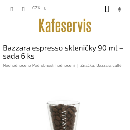
Přejít
NÁKUP
na
CZK
obsah
KOŠÍK
Bazzara espresso skleničky 90 ml –
sada 6 ks
Průměrné
Neohodnoceno
Podrobnosti hodnocení
Značka:
Bazzara caffé
hodnocení
produktu
je
0,0
z
5
hvězdiček.