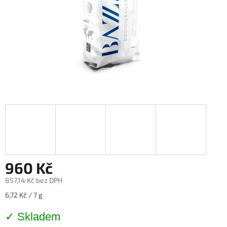
960 Kč
857,14 Kč bez DPH
Měrná
6,72 Kč / 7 g
cena:
✓ Skladem