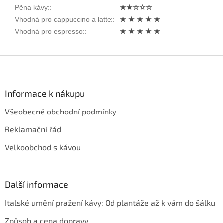
Pěna kávy:
:
★★☆☆☆
Vhodná pro cappuccino a latte:
:
★ ★ ★ ★ ★
Vhodná pro espresso:
:
★ ★ ★ ★ ★
Z
á
p
a
Informace k nákupu
t
Všeobecné obchodní podmínky
í
Reklamační řád
Velkoobchod s kávou
Další informace
Italské umění pražení kávy: Od plantáže až k vám do šálku
Způsob a cena dopravy