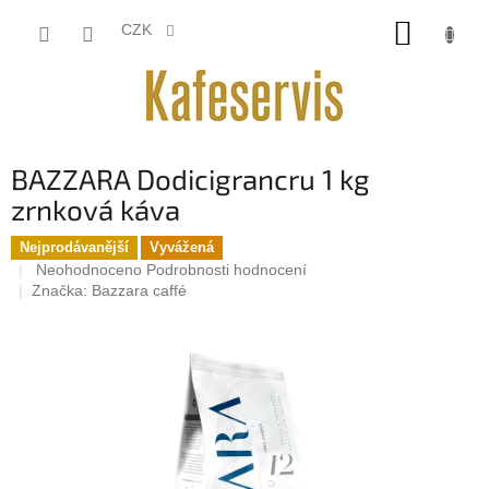
Přejít
NÁKUP
na
CZK
obsah
KOŠÍK
BAZZARA Dodicigrancru 1 kg
zrnková káva
Nejprodávanější
Vyvážená
Průměrné
Neohodnoceno
Podrobnosti hodnocení
hodnocení
Značka:
Bazzara caffé
produktu
je
0,0
z
5
hvězdiček.