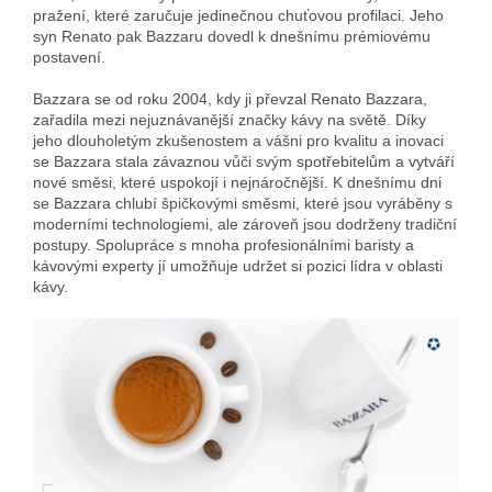
pražení, které zaručuje jedinečnou chuťovou profilaci. Jeho
syn Renato pak Bazzaru dovedl k dnešnímu prémiovému
postavení.
Bazzara se od roku 2004, kdy ji převzal Renato Bazzara,
zařadila mezi nejuznávanější značky kávy na světě. Díky
jeho dlouholetým zkušenostem a vášni pro kvalitu a inovaci
se Bazzara stala závaznou vůči svým spotřebitelům a vytváří
nové směsi, které uspokojí i nejnáročnější. K dnešnímu dni
se Bazzara chlubí špičkovými směsmi, které jsou vyráběny s
moderními technologiemi, ale zároveň jsou dodrženy tradiční
postupy. Spolupráce s mnoha profesionálními baristy a
kávovými experty jí umožňuje udržet si pozici lídra v oblasti
kávy.