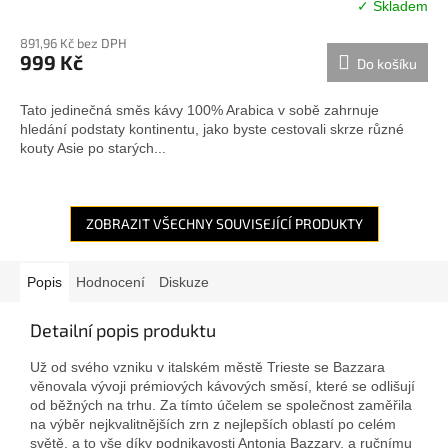
✓ Skladem
891,96 Kč bez DPH
999 Kč
Do košíku
Tato jedinečná směs kávy 100% Arabica v sobě zahrnuje
hledání podstaty kontinentu, jako byste cestovali skrze různé
kouty Asie po starých...
ZOBRAZIT VŠECHNY SOUVISEJÍCÍ PRODUKTY
Popis
Hodnocení
Diskuze
Detailní popis produktu
Už od svého vzniku v italském městě Trieste se Bazzara
věnovala vývoji prémiových kávových směsí, které se odlišují
od běžných na trhu. Za tímto účelem se společnost zaměřila
na výběr nejkvalitnějších zrn z nejlepších oblastí po celém
světě, a to vše díky podnikavosti Antonia Bazzary, a ručnímu