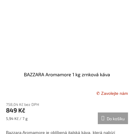
BAZZARA Aromamore 1 kg zrnková káva
✆ Zavolejte nám
758,04 Kč bez DPH
849 Kč
Měrná
5,94 Kč / 7 g
Do košíku
cena:
Bazzara Aromamore je oblíbená italská káva, která nabízí