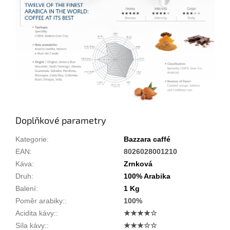
Doplňkové parametry
Kategorie
:
Bazzara caffé
EAN
:
8026028001210
Káva
:
Zrnková
Druh
:
100% Arabika
Balení
:
1 Kg
Poměr arabiky:
:
100%
Acidita kávy:
:
★★★★☆
Síla kávy:
:
★★★☆☆