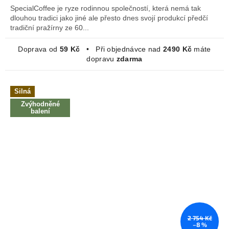
5
SpecialCoffee je ryze rodinnou společností, která nemá tak
hvězdiček.
dlouhou tradici jako jiné ale přesto dnes svojí produkcí předčí
tradiční pražírny ze 60...
Doprava od
59 Kč
• Při objednávce nad
2490 Kč
máte
dopravu
zdarma
Silná
Zvýhodněné
balení
2 754 Kč
–8 %