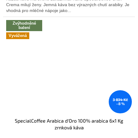
Crema milují ženy. Jemná káva bez výrazných chutí arabiky. Je
5
vhodná pro mléčné nápoje jako...
hvězdiček.
Zvýhodněné
balení
Vyvážená
3 834 Kč
–8 %
SpecialCoffee Arabica d'Oro 100% arabica 6x1 Kg
zrnková káva