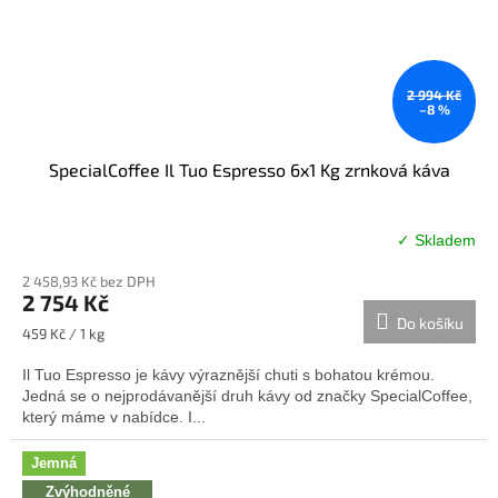
2 994 Kč
–8 %
SpecialCoffee Il Tuo Espresso 6x1 Kg zrnková káva
✓ Skladem
2 458,93 Kč bez DPH
2 754 Kč
Do košíku
Měrná
459 Kč / 1 kg
cena:
Il Tuo Espresso je kávy výraznější chuti s bohatou krémou.
Jedná se o nejprodávanější druh kávy od značky SpecialCoffee,
který máme v nabídce. I...
Jemná
Zvýhodněné