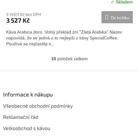
✓ Skladem
3 149,11 Kč bez DPH
Do košíku
3 527 Kč
Káva Arabica doro. Volný překlad zní "Zlatá Arabika" Název
napovídá, že se jedná o to nejlepší z kávy SpecialCoffee.
Používá se nejčastěji v...
10
položek celkem
O
v
l
Z
á
á
d
p
a
a
Informace k nákupu
c
t
í
Všeobecné obchodní podmínky
í
p
r
Reklamační řád
v
k
Velkoobchod s kávou
y
v