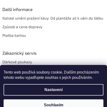
ý
p
Další informace
i
s
Italské umění pražení kávy: Od plantáže až k vám do šálku
u
Způsob a cena dopravy
Platba kartou
Zákaznický servis
Dárkové poukazy
Věrnostní slevy
Tento web používá soubory cookie. Dalším procházením
tohoto webu vyjadřujete souhlas s jejich používáním.
Nastavení
Vytvořil Shoptet
Souhlasím
Copyright 2026
Kafeservis.cz
. Všechna práva vyhrazena.