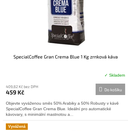
u
o
k
d
t
u
ů
k
t
ů
SpecialCoffee Gran Crema Blue 1 Kg zrnková káva
✓ Skladem
Průměrné
hodnocení
409,82 Kč bez DPH
produktu
Do košíku
459 Kč
je
4,0
Objevte vyváženou směs 50% Arabiky a 50% Robusty v kávě
z
SpecialCoffee Gran Crema Blue. Ideální pro automatické
5
kávovary, s minimální mastnotou a...
hvězdiček.
Vyvážená