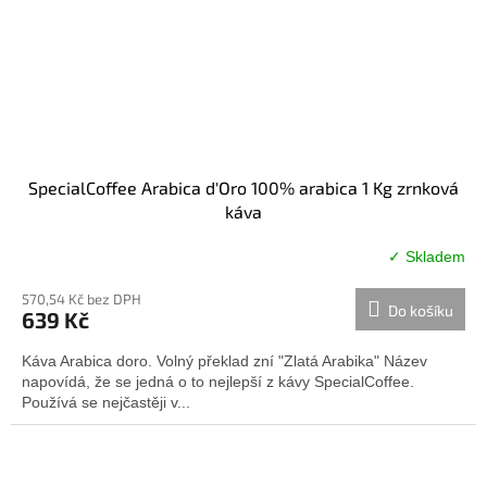
SpecialCoffee Arabica d'Oro 100% arabica 1 Kg zrnková
káva
✓ Skladem
Průměrné
hodnocení
570,54 Kč bez DPH
produktu
Do košíku
639 Kč
je
5,0
Káva Arabica doro. Volný překlad zní "Zlatá Arabika" Název
z
napovídá, že se jedná o to nejlepší z kávy SpecialCoffee.
5
Používá se nejčastěji v...
hvězdiček.