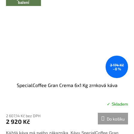
balení
3 174 Kč
–8 %
SpecialCoffee Gran Crema 6x1 Kg zrnková káva
✓ Skladem
Průměrné
hodnocení
2 607,14 Kč bez DPH
produktu
Do košíku
2 920 Kč
je
5,0
Káždá káva má svého zákazníka. Kávu SpecialCoffee Gran
z