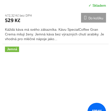
✓ Skladem
Průměrné
hodnocení
472,32 Kč bez DPH
produktu
Do košíku
529 Kč
je
4,7
Káždá káva má svého zákazníka. Kávu SpecialCoffee Gran
z
Crema milují ženy. Jemná káva bez výrazných chutí arabiky. Je
5
vhodná pro mléčné nápoje jako...
hvězdiček.
Jemná
599 Kč