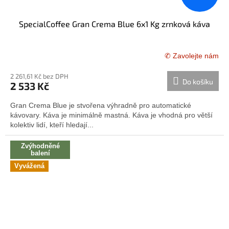
SpecialCoffee Gran Crema Blue 6x1 Kg zrnková káva
✆ Zavolejte nám
Průměrné
hodnocení
2 261,61 Kč bez DPH
produktu
Do košíku
2 533 Kč
je
5,0
Gran Crema Blue je stvořena výhradně pro automatické
z
kávovary. Káva je minimálně mastná. Káva je vhodná pro větší
5
kolektiv lidí, kteří hledají...
hvězdiček.
Zvýhodněné
balení
Vyvážená