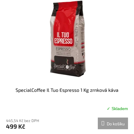
SpecialCoffee Il Tuo Espresso 1 Kg zrnková káva
✓ Skladem
Průměrné
hodnocení
445,54 Kč bez DPH
produktu
Do košíku
499 Kč
je
5,0