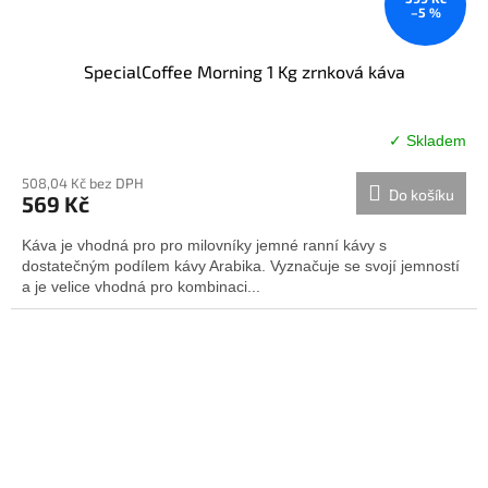
–5 %
SpecialCoffee Morning 1 Kg zrnková káva
✓ Skladem
Průměrné
hodnocení
508,04 Kč bez DPH
produktu
Do košíku
569 Kč
je
4,0
Káva je vhodná pro pro milovníky jemné ranní kávy s
z
dostatečným podílem kávy Arabika. Vyznačuje se svojí jemností
5
a je velice vhodná pro kombinaci...
hvězdiček.