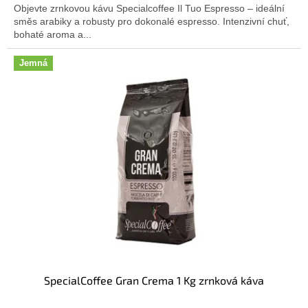
Objevte zrnkovou kávu Specialcoffee Il Tuo Espresso – ideální
z
směs arabiky a robusty pro dokonalé espresso. Intenzivní chuť,
5
bohaté aroma a...
hvězdiček.
Jemná
SpecialCoffee Gran Crema 1 Kg zrnková káva