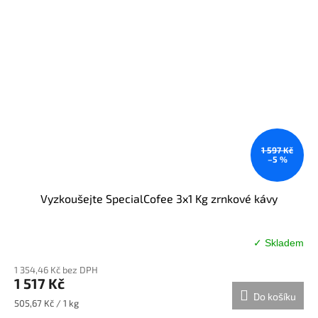
1 597 Kč
–5 %
Vyzkoušejte SpecialCofee 3x1 Kg zrnkové kávy
✓ Skladem
Průměrné
hodnocení
1 354,46 Kč bez DPH
produktu
1 517 Kč
je
Do košíku
5,0
Měrná
505,67 Kč / 1 kg
z
cena: