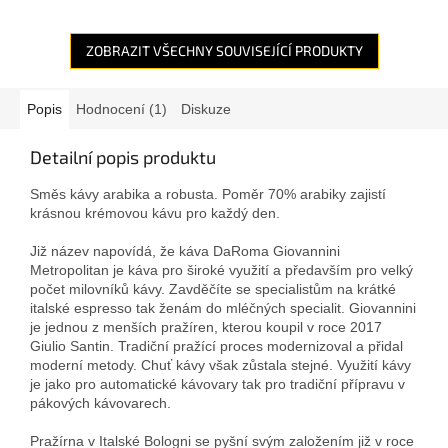
ZOBRAZIT VŠECHNY SOUVISEJÍCÍ PRODUKTY
Popis
Hodnocení (1)
Diskuze
Detailní popis produktu
Směs kávy arabika a robusta. Poměr 70% arabiky zajistí
krásnou krémovou kávu pro každý den.
Již název napovídá, že káva DaRoma Giovannini
Metropolitan je káva pro široké využití a předavším pro velký
počet milovníků kávy. Zavděčíte se specialistům na krátké
italské espresso tak ženám do mléčných specialit. Giovannini
je jednou z menších pražíren, kterou koupil v roce 2017
Giulio Santin. Tradiční pražící proces modernizoval a přidal
moderní metody. Chuť kávy však zůstala stejné. Využití kávy
je jako pro automatické kávovary tak pro tradiční přípravu v
pákových kávovarech.
Pražírna v Italské Bologni se pyšní svým založením již v roce