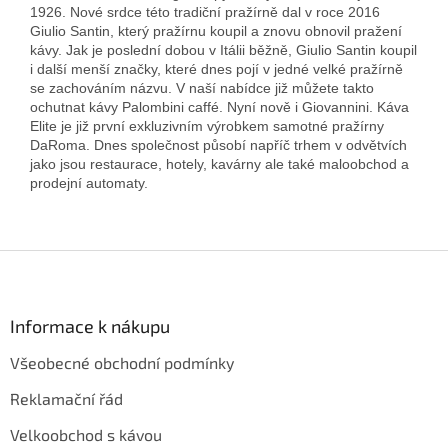
1926. Nové srdce této tradiční pražírně dal v roce 2016
Giulio Santin, který pražírnu koupil a znovu obnovil pražení
kávy. Jak je poslední dobou v Itálii běžně, Giulio Santin koupil
i další menší značky, které dnes pojí v jedné velké pražírně
se zachováním názvu. V naší nabídce již můžete takto
ochutnat kávy Palombini caffé. Nyní nově i Giovannini. Káva
Elite je již první exkluzivním výrobkem samotné pražírny
DaRoma. Dnes společnost působí napříč trhem v odvětvích
jako jsou restaurace, hotely, kavárny ale také maloobchod a
prodejní automaty.
Z
á
p
a
Informace k nákupu
t
Všeobecné obchodní podmínky
í
Reklamační řád
Velkoobchod s kávou