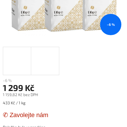
–6 %
–6 %
1 299 Kč
1 159,82 Kč bez DPH
Měrná
433 Kč / 1 kg
cena:
✆ Zavolejte nám