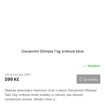
Giovannini Olimpia 1 kg zrnková káva
✓ Skladem
Průměrné
hodnocení
534,82 Kč bez DPH
produktu
599 Kč
Do košíku
je
5,0
z
Objevte dokonalou harmonii chutí s kávou Giovannini Olimpia!
5
Tato 1kg zrnková směs arabiky a robusty vás okouzlí
hvězdiček.
vyváženým aroma, střední sílou a...