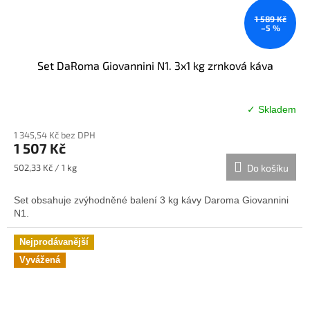
1 589 Kč
–5 %
Set DaRoma Giovannini N1. 3x1 kg zrnková káva
✓ Skladem
Průměrné
hodnocení
1 345,54 Kč bez DPH
produktu
1 507 Kč
je
5,0
Měrná
502,33 Kč / 1 kg
Do košíku
z
cena:
5
Set obsahuje zvýhodněné balení 3 kg kávy Daroma Giovannini
hvězdiček.
N1.
Nejprodávanější
Vyvážená