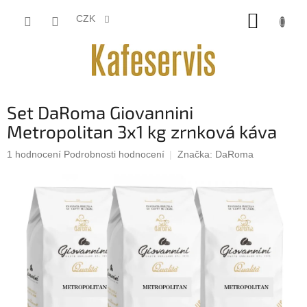
Přejít
NÁKUP
na
CZK
obsah
KOŠÍK
Set DaRoma Giovannini
Metropolitan 3x1 kg zrnková káva
Průměrné
1 hodnocení
Podrobnosti hodnocení
Značka:
DaRoma
hodnocení
produktu
je
5,0
z
5
hvězdiček.