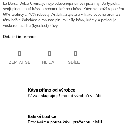
La Borsa Dolce Crema je nejprodávanější směsí pražírny. Je typická
svojí plnou chutí kávy a bohatou krémou kávy. Káva se praží v poměru
60% arabiky a 40% robusty. Arabika zajišťuje v kávě ovocné aroma s
tóny hořké čokoláda a robusta plní roli síly kávy, krémy a potlačuje
veškerou aciditu (kyselost) kávy.
Detailní informace
ZEPTAT SE
HLÍDAT
SDÍLET
Káva přímo od výrobce
Kávu nakupuje přímo od výrobců v Itálii
Italská tradice
Prodáváme pouze kávu praženou v Itálii