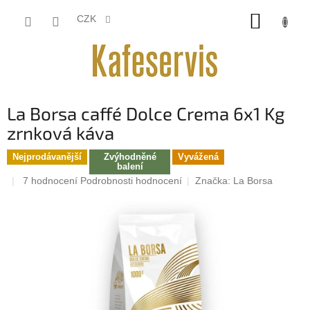
Přejít
NÁKUP
na
CZK
obsah
KOŠÍK
La Borsa caffé Dolce Crema 6x1 Kg
zrnková káva
Nejprodávanější
Zvýhodněné
Vyvážená
balení
Průměrné
7 hodnocení
Podrobnosti hodnocení
Značka:
La Borsa
hodnocení
produktu
je
5,0
z
5
hvězdiček.