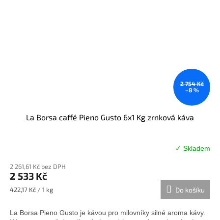
2 754 Kč
–8 %
La Borsa caffé Pieno Gusto 6x1 Kg zrnková káva
✓ Skladem
Průměrné
hodnocení
2 261,61 Kč bez DPH
produktu
2 533 Kč
je
5,0
Měrná
422,17 Kč / 1 kg
Do košíku
z
cena:
5
La Borsa Pieno Gusto je kávou pro milovníky silné aroma kávy.
hvězdiček.