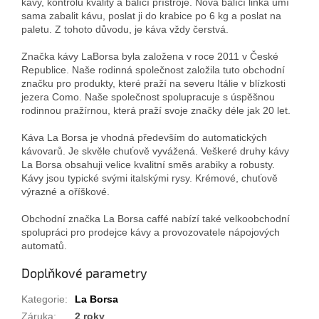
kávy, kontrolu kvality a balící přístroje. Nová balící linka umí
sama zabalit kávu, poslat ji do krabice po 6 kg a poslat na
paletu. Z tohoto důvodu, je káva vždy čerstvá.
Značka kávy LaBorsa byla založena v roce 2011 v České
Republice. Naše rodinná společnost založila tuto obchodní
značku pro produkty, které praží na severu Itálie v blízkosti
jezera Como. Naše společnost spolupracuje s úspěšnou
rodinnou pražírnou, která praží svoje značky déle jak 20 let.
Káva La Borsa je vhodná především do automatických
kávovarů. Je skvěle chuťově vyvážená. Veškeré druhy kávy
La Borsa obsahuji velice kvalitní směs arabiky a robusty.
Kávy jsou typické svými italskými rysy. Krémové, chuťově
výrazné a oříškové.
Obchodní značka La Borsa caffé nabízí také velkoobchodní
spolupráci pro prodejce kávy a provozovatele nápojových
automatů.
Doplňkové parametry
Kategorie
:
La Borsa
Záruka
:
2 roky