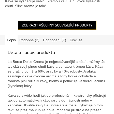
Káva se vyznačuje velkou krémou kávu a nulovou kyselostí
chutí. Silné aroma je také...
ZOBRAZIT VŠECHNY SOUVISEJÍCÍ PRODUKTY
Popis
Podobné (2)
Hodnocení (7)
Diskuze
Detailní popis produktu
La Borsa Dolce Crema je nejprodávanější směsí pražírny. Je
typická svojí plnou chutí kávy a bohatou krémou kávy. Káva
se praží v poměru 60% arabiky a 40% robusty. Arabika
zajišťuje v kávě ovocné aroma s tóny hořké čokoláda a
robusta plní roli síly kávy, krémy a potlačuje veškerou aciditu
(kyselost) kávy.
Káva se skvěle hodí jak do profesionální kavárenský přístrojů
tak do automatických kávovaru v domácnosti nebo v
kanceláři. Kvalita kávy La Borsa stále roste, vykazuje o tom
fakt, že pražírna kupuje nové, moderní přístroje na pražení