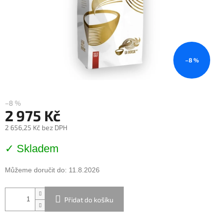
–8 %
–8 %
2 975 Kč
2 656,25 Kč bez DPH
Měrná
✓ Skladem
cena:
Můžeme doručit do:
11.8.2026
Přidat do košíku