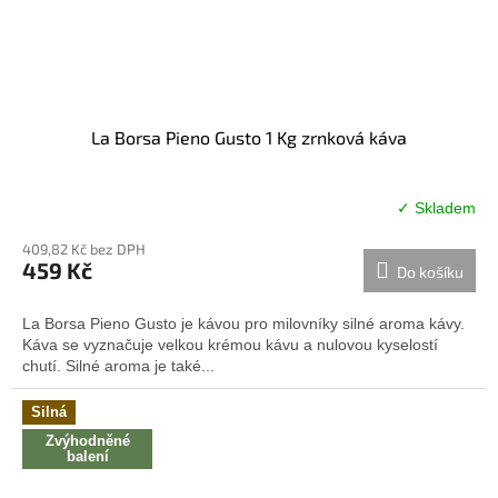
La Borsa Pieno Gusto 1 Kg zrnková káva
✓ Skladem
Průměrné
hodnocení
409,82 Kč bez DPH
produktu
459 Kč
Do košíku
je
4,0
z
La Borsa Pieno Gusto je kávou pro milovníky silné aroma kávy.
5
Káva se vyznačuje velkou krémou kávu a nulovou kyselostí
hvězdiček.
chutí. Silné aroma je také...
Silná
Zvýhodněné
balení