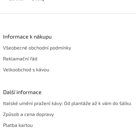
Z
á
p
a
Informace k nákupu
t
Všeobecné obchodní podmínky
í
Reklamační řád
Velkoobchod s kávou
Další informace
Italské umění pražení kávy: Od plantáže až k vám do šálku
Způsob a cena dopravy
Platba kartou