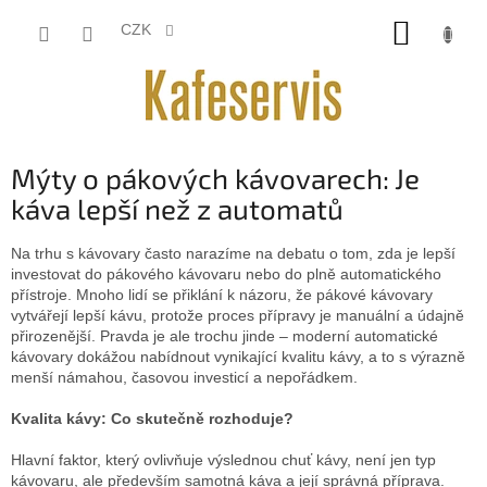
Přejít
NÁKUP
na
CZK
obsah
KOŠÍK
Mýty o pákových kávovarech: Je
káva lepší než z automatů
Na trhu s kávovary často narazíme na debatu o tom, zda je lepší
investovat do pákového kávovaru nebo do plně automatického
přístroje. Mnoho lidí se přiklání k názoru, že pákové kávovary
vytvářejí lepší kávu, protože proces přípravy je manuální a údajně
přirozenější. Pravda je ale trochu jinde – moderní automatické
kávovary dokážou nabídnout vynikající kvalitu kávy, a to s výrazně
menší námahou, časovou investicí a nepořádkem.
Kvalita kávy: Co skutečně rozhoduje?
Hlavní faktor, který ovlivňuje výslednou chuť kávy, není jen typ
kávovaru, ale především samotná káva a její správná příprava.