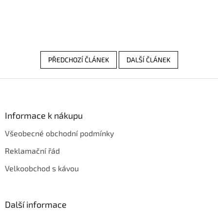
PŘEDCHOZÍ ČLÁNEK
DALŠÍ ČLÁNEK
Z
á
p
a
Informace k nákupu
t
Všeobecné obchodní podmínky
í
Reklamační řád
Velkoobchod s kávou
Další informace