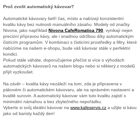
Proč zvolit automatický kávovar?
Automatické kávovary šetří čas, místo a nabízejí konzistentní
kvalitu kávy bez nutnosti manuálního zásahu. Modely od značky
Nivona, jako například
Nivona CafeRomatica 790
, vynikají nejen
precizní přípravou kávy, ale i snadnou údržbou díky automatickým
čistícím programům. V kombinaci s čisticími prostředky a filtry, které
nabízíme na našem e-shopu, bude váš kávovar stále v perfektní
kondici.
Pokud stále váháte, doporučujeme přečíst si více o výhodách
automatických kávovarů na našem blogu nebo si některý z modelů
přijít vyzkoušet.
Na závěr – kvalita kávy nezáleží na tom, zda je připravena v
pákovém či automatickém kávovaru, ale na správném nastavení a
kvalitě surovin. A automatický kávovar vám tuto kvalitu zajistí s
minimální námahou a bez zbytečného nepořádku.
Vyberte si svůj ideální kávovar na
www.kafeservis.cz
a užijte si kávu
jako od baristy každý den!