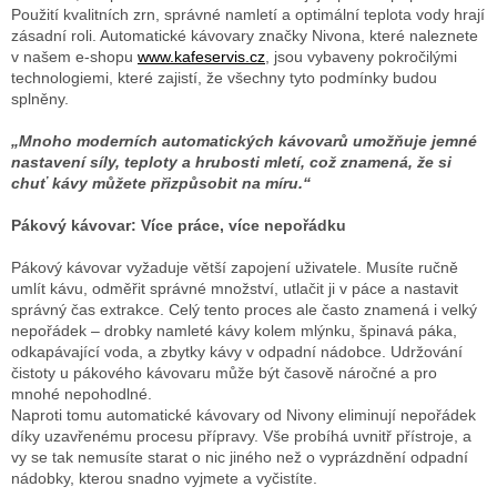
Použití kvalitních zrn, správné namletí a optimální teplota vody hrají
zásadní roli. Automatické kávovary značky Nivona, které naleznete
v našem e-shopu
www.kafeservis.cz
, jsou vybaveny pokročilými
technologiemi, které zajistí, že všechny tyto podmínky budou
splněny.
„Mnoho moderních automatických kávovarů umožňuje jemné
nastavení síly, teploty a hrubosti mletí, což znamená, že si
chuť kávy můžete přizpůsobit na míru.“
Pákový kávovar: Více práce, více nepořádku
Pákový kávovar vyžaduje větší zapojení uživatele. Musíte ručně
umlít kávu, odměřit správné množství, utlačit ji v páce a nastavit
správný čas extrakce. Celý tento proces ale často znamená i velký
nepořádek – drobky namleté kávy kolem mlýnku, špinavá páka,
odkapávající voda, a zbytky kávy v odpadní nádobce. Udržování
čistoty u pákového kávovaru může být časově náročné a pro
mnohé nepohodlné.
Naproti tomu automatické kávovary od Nivony eliminují nepořádek
díky uzavřenému procesu přípravy. Vše probíhá uvnitř přístroje, a
vy se tak nemusíte starat o nic jiného než o vyprázdnění odpadní
nádobky, kterou snadno vyjmete a vyčistíte.